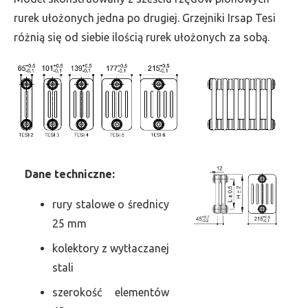
szer.
rurek ułożonych jedna po drugiej. Grzejniki Irsap Tesi
540,
różnią się od siebie ilością rurek ułożonych za sobą.
moc
4431
Dane
t
echniczne:
rury stalowe o średnicy
25 mm
kolektory z wytłaczanej
stali
szerokość elementów