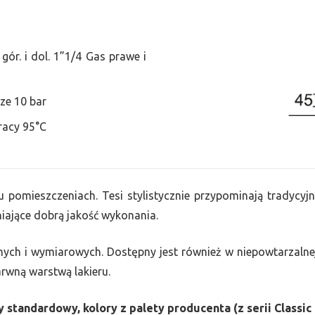
ór. i dol. 1”1/4 Gas prawe i
ze 10 bar
racy 95°C
u pomieszczeniach. Tesi stylistycznie przypominają tradycyjn
ające dobrą jakość wykonania.
nych i wymiarowych. Dostępny jest również w niepowtarzalnej
barwną warstwą lakieru.
 standardowy, kolory z palety producenta (z serii Classic 