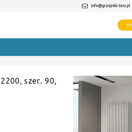
info@grzejniki-tesi.pl
WY
 2200, szer. 90,