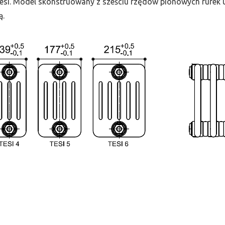
 Tesi. Model skonstruowany z sześciu rzędów pionowych rurek uł
ą.