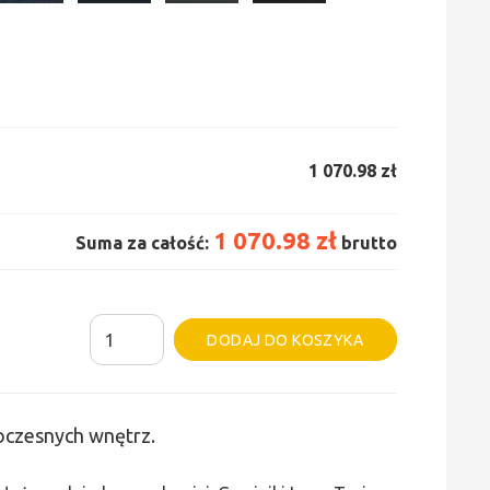
1 070.98 zł
1 070.98 zł
Suma za całość:
brutto
ilość
Alternative:
DODAJ DO KOSZYKA
Grzejnik
Irsap
Tesi
woczesnych wnętrz.
6
-