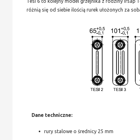
Tesi 6 to kolejny model grzejnika z rodziny Irsap
różnią się od siebie ilością rurek ułożonych za sob
Dane
t
echniczne:
rury stalowe o średnicy 25 mm