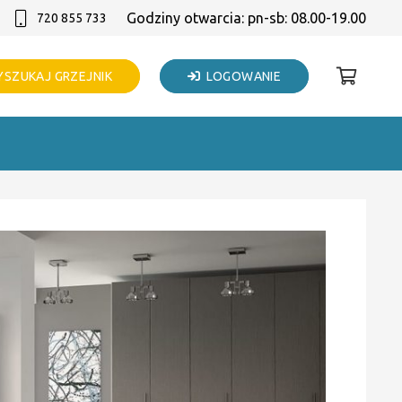
Godziny otwarcia: pn-sb: 08.00-19.00
720 855 733
SZUKAJ GRZEJNIK
LOGOWANIE