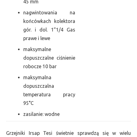
45 mm
nagwintowania na
końcówkach kolektora
gór. i dol. 1”1/4 Gas
prawe i lewe
maksymalne
dopuszczalne ciśnienie
robocze 10 bar
maksymalna
dopuszczalna
temperatura pracy
95°C
zasilanie: wodne
Grzejniki Irsap Tesi świetnie sprawdzą się w wielu