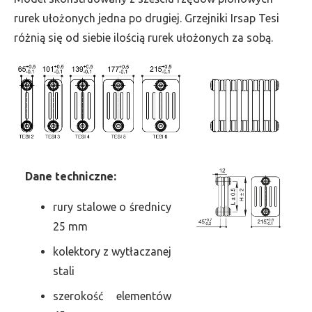
szer.
rurek ułożonych jedna po drugiej. Grzejniki Irsap Tesi
225,
różnią się od siebie ilością rurek ułożonych za sobą.
moc
2081
Dane
t
echniczne:
rury stalowe o średnicy
25 mm
kolektory z wytłaczanej
stali
szerokość elementów