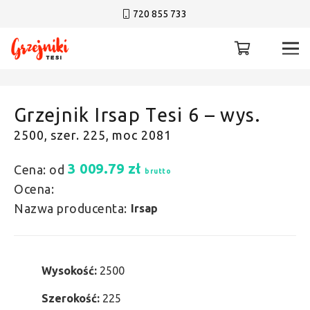
720 855 733
Grzejnik Irsap Tesi 6 – wys.
2500, szer. 225, moc 2081
3 009.79
zł
Cena: od
brutto
Ocena:
Nazwa producenta:
Irsap
Wysokość:
2500
Szerokość:
225