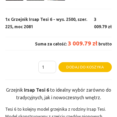
1x
Grzejnik Irsap Tesi 6 - wys. 2500, szer.
3
225, moc 2081
009.79 zł
3 009.79 zł
Suma za całość:
brutto
ilość
Al
DODAJ DO KOSZYKA
Grzejnik
Irsap
Tesi
Grzejnik
Irsap Tesi
6
to idealny wybór zarówno do
6
tradycyjnych, jak i nowoczesnych wnętrz.
-
wys.
Tesi 6 to kolejny model grzejnika z rodziny Irsap Tesi.
2500,
Model skonstruowany z sześciu rzędów pionowych