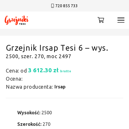
720 855 733
Grzejnik Irsap Tesi 6 – wys.
2500, szer. 270, moc 2497
3 612.30
zł
Cena: od
brutto
Ocena:
Nazwa producenta:
Irsap
Wysokość:
2500
Szerokość:
270