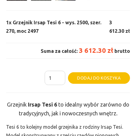
1x
Grzejnik Irsap Tesi 6 - wys. 2500, szer.
3
270, moc 2497
612.30 zł
3 612.30 zł
Suma za całość:
brutto
ilość
Al
DODAJ DO KOSZYKA
Grzejnik
Irsap
Tesi
Grzejnik
Irsap Tesi
6
to idealny wybór zarówno do
6
tradycyjnych, jak i nowoczesnych wnętrz.
-
wys.
Tesi 6 to kolejny model grzejnika z rodziny Irsap Tesi.
2500,
Model skonstruowany z sześciu rzędów pionowych