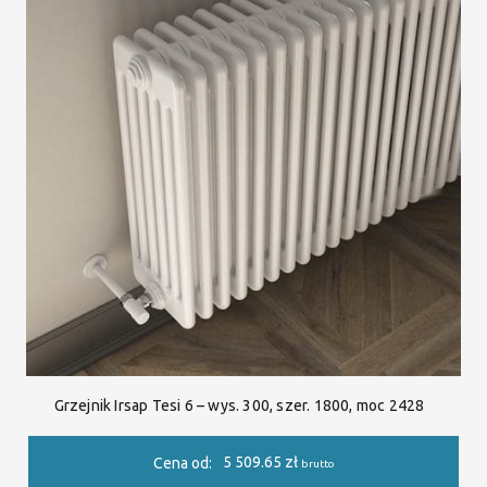
Grzejnik Irsap Tesi 6 – wys. 300, szer. 1800, moc 2428
5 509.65
zł
Cena od:
brutto