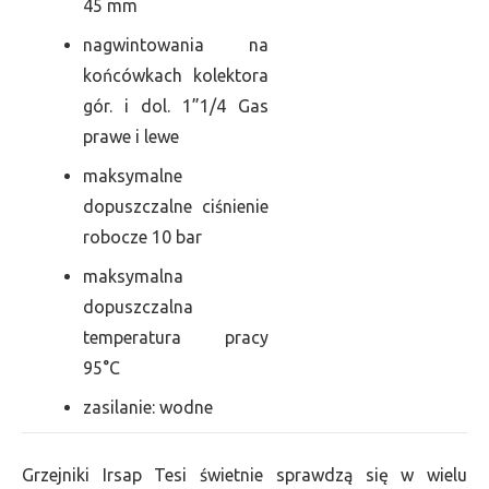
45 mm
nagwintowania na
końcówkach kolektora
gór. i dol. 1”1/4 Gas
prawe i lewe
maksymalne
dopuszczalne ciśnienie
robocze 10 bar
maksymalna
dopuszczalna
temperatura pracy
95°C
zasilanie: wodne
Grzejniki Irsap Tesi świetnie sprawdzą się w wielu