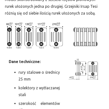
szer.
rurek ułożonych jedna po drugiej. Grzejniki Irsap Tesi
270,
różnią się od siebie ilością rurek ułożonych za sobą.
moc
2497
Dane
t
echniczne:
rury stalowe o średnicy
25 mm
kolektory z wytłaczanej
stali
szerokość elementów