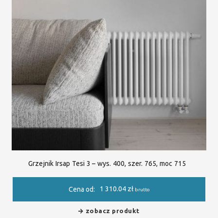
Grzejnik Irsap Tesi 3 – wys. 400, szer. 765, moc 715
1 310.04
zł
Cena od:
brutto
zobacz produkt