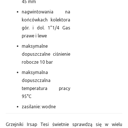
45 mm
nagwintowania na
końcówkach kolektora
gór. i dol. 1”1/4 Gas
prawe i lewe
maksymalne
dopuszczalne ciśnienie
robocze 10 bar
maksymalna
dopuszczalna
temperatura pracy
95°C
zasilanie: wodne
Grzejniki Irsap Tesi świetnie sprawdzą się w wielu