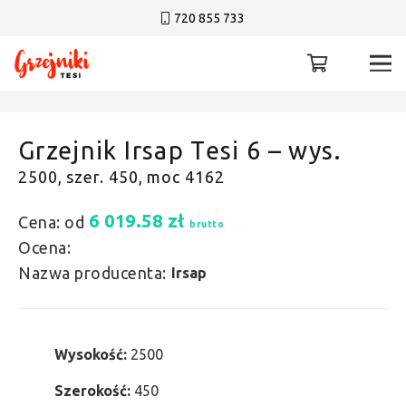
720 855 733
Grzejnik Irsap Tesi 6 – wys.
2500, szer. 450, moc 4162
6 019.58
zł
Cena: od
brutto
Ocena:
Nazwa producenta:
Irsap
Wysokość:
2500
Szerokość:
450