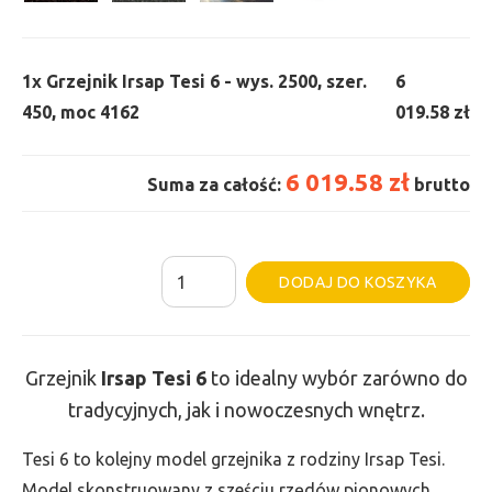
1x
Grzejnik Irsap Tesi 6 - wys. 2500, szer.
6
450, moc 4162
019.58 zł
6 019.58 zł
Suma za całość:
brutto
ilość
Al
DODAJ DO KOSZYKA
Grzejnik
Irsap
Tesi
Grzejnik
Irsap Tesi
6
to idealny wybór zarówno do
6
tradycyjnych, jak i nowoczesnych wnętrz.
-
wys.
Tesi 6 to kolejny model grzejnika z rodziny Irsap Tesi.
2500,
Model skonstruowany z sześciu rzędów pionowych