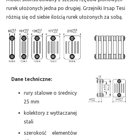
szer.
rurek ułożonych jedna po drugiej. Grzejniki Irsap Tesi
450,
różnią się od siebie ilością rurek ułożonych za sobą.
moc
4162
Dane
t
echniczne:
rury stalowe o średnicy
25 mm
kolektory z wytłaczanej
stali
szerokość elementów