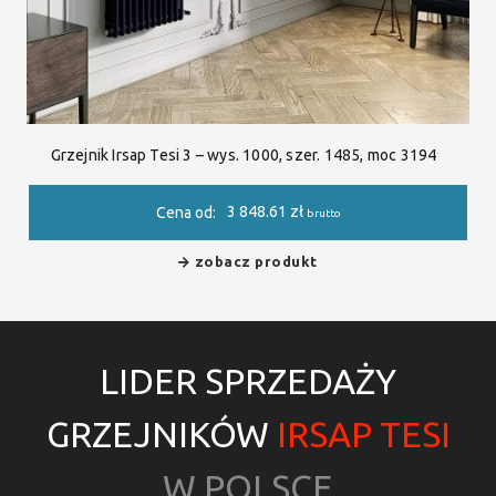
Grzejnik Irsap Tesi 3 – wys. 1000, szer. 1485, moc 3194
3 848.61
zł
Cena od:
brutto
zobacz produkt
LIDER SPRZEDAŻY
GRZEJNIKÓW
IRSAP TESI
W POLSCE