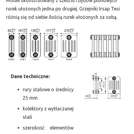
Model skonstruowany z sześciu rzędów pionowych
szer.
rurek ułożonych jedna po drugiej. Grzejniki Irsap Tesi
1215,
różnią się od siebie ilością rurek ułożonych za sobą.
moc
2886
Dane
t
echniczne:
rury stalowe o średnicy
25 mm
kolektory z wytłaczanej
stali
szerokość elementów