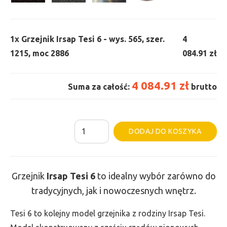
1x
Grzejnik Irsap Tesi 6 - wys. 565, szer.
4
1215, moc 2886
084.91 zł
4 084.91 zł
Suma za całość:
brutto
ilość
Al
DODAJ DO KOSZYKA
Grzejnik
Irsap
Tesi
Grzejnik
Irsap Tesi
6
to idealny wybór zarówno do
6
tradycyjnych, jak i nowoczesnych wnętrz.
-
wys.
Tesi 6 to kolejny model grzejnika z rodziny Irsap Tesi.
565,