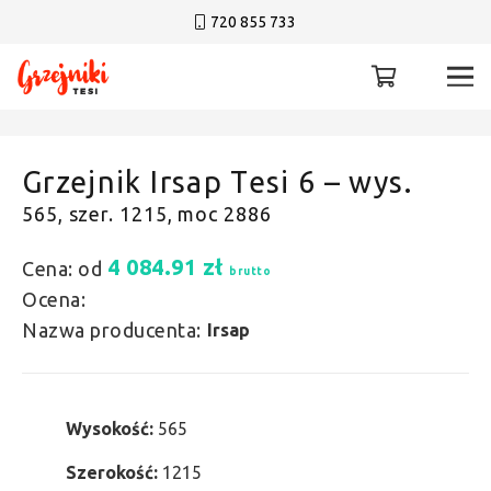
720 855 733
Grzejnik Irsap Tesi 6 – wys.
565, szer. 1215, moc 2886
4 084.91
zł
Cena: od
brutto
Ocena:
Nazwa producenta:
Irsap
Wysokość:
565
Szerokość:
1215