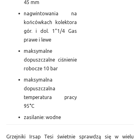
45 mm
nagwintowania na
końcówkach kolektora
gór. i dol. 1”1/4 Gas
prawe i lewe
maksymalne
dopuszczalne ciśnienie
robocze 10 bar
maksymalna
dopuszczalna
temperatura pracy
95°C
zasilanie: wodne
Grzejniki Irsap Tesi świetnie sprawdzą się w wielu