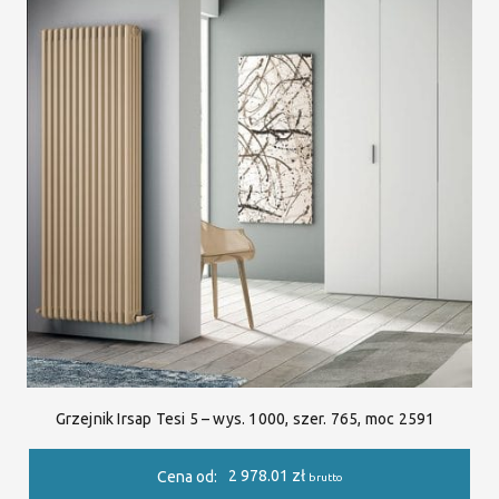
Grzejnik Irsap Tesi 5 – wys. 1000, szer. 765, moc 2591
2 978.01
zł
Cena od:
brutto