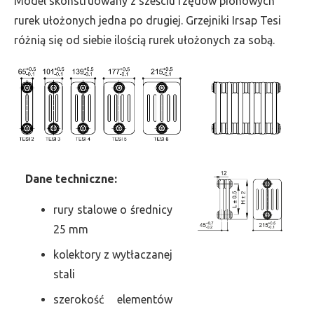
Model skonstruowany z sześciu rzędów pionowych
szer.
rurek ułożonych jedna po drugiej. Grzejniki Irsap Tesi
1485,
różnią się od siebie ilością rurek ułożonych za sobą.
moc
3527
Dane
t
echniczne:
rury stalowe o średnicy
25 mm
kolektory z wytłaczanej
stali
szerokość elementów