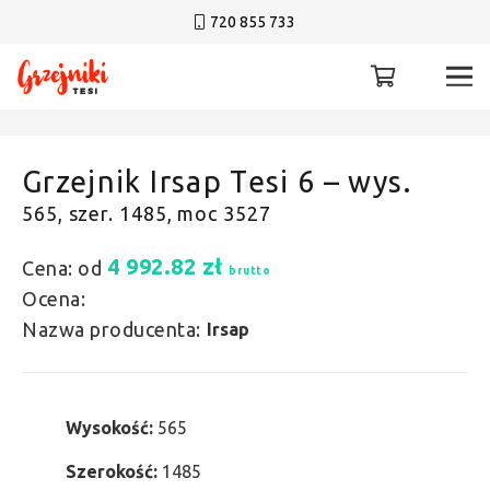
720 855 733
Grzejnik Irsap Tesi 6 – wys.
565, szer. 1485, moc 3527
4 992.82
zł
Cena: od
brutto
Ocena:
Nazwa producenta:
Irsap
Wysokość:
565
Szerokość:
1485