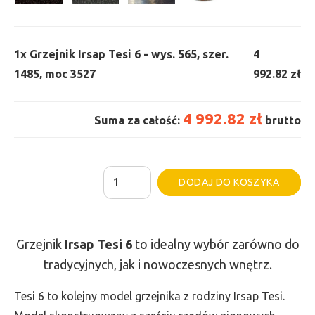
1x
Grzejnik Irsap Tesi 6 - wys. 565, szer.
4
1485, moc 3527
992.82 zł
4 992.82 zł
Suma za całość:
brutto
ilość
Al
DODAJ DO KOSZYKA
Grzejnik
Irsap
Tesi
Grzejnik
Irsap Tesi
6
to idealny wybór zarówno do
6
tradycyjnych, jak i nowoczesnych wnętrz.
-
wys.
Tesi 6 to kolejny model grzejnika z rodziny Irsap Tesi.
565,