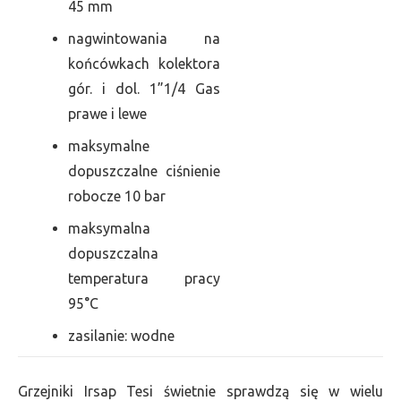
45 mm
nagwintowania na
końcówkach kolektora
gór. i dol. 1”1/4 Gas
prawe i lewe
maksymalne
dopuszczalne ciśnienie
robocze 10 bar
maksymalna
dopuszczalna
temperatura pracy
95°C
zasilanie: wodne
Grzejniki Irsap Tesi świetnie sprawdzą się w wielu