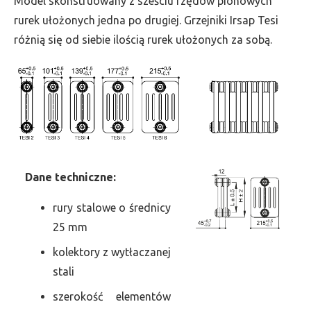
Model skonstruowany z sześciu rzędów pionowych
szer.
rurek ułożonych jedna po drugiej. Grzejniki Irsap Tesi
720,
różnią się od siebie ilością rurek ułożonych za sobą.
moc
1710
Dane
t
echniczne:
rury stalowe o średnicy
25 mm
kolektory z wytłaczanej
stali
szerokość elementów