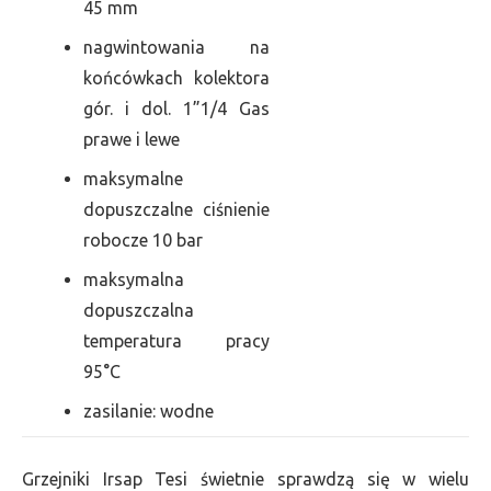
45 mm
nagwintowania na
końcówkach kolektora
gór. i dol. 1”1/4 Gas
prawe i lewe
maksymalne
dopuszczalne ciśnienie
robocze 10 bar
maksymalna
dopuszczalna
temperatura pracy
95°C
zasilanie: wodne
Grzejniki Irsap Tesi świetnie sprawdzą się w wielu