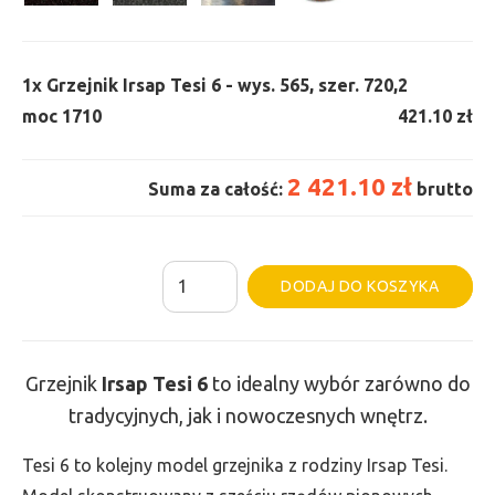
1x
Grzejnik Irsap Tesi 6 - wys. 565, szer. 720,
2
moc 1710
421.10 zł
2 421.10 zł
Suma za całość:
brutto
ilość
Al
DODAJ DO KOSZYKA
Grzejnik
Irsap
Tesi
Grzejnik
Irsap Tesi
6
to idealny wybór zarówno do
6
tradycyjnych, jak i nowoczesnych wnętrz.
-
wys.
Tesi 6 to kolejny model grzejnika z rodziny Irsap Tesi.
565,