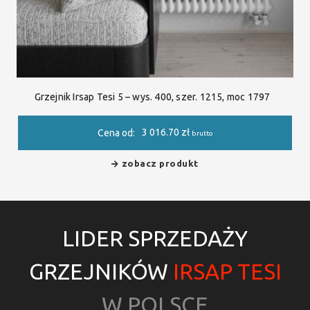
Grzejnik Irsap Tesi 5 – wys. 400, szer. 1215, moc 1797
3 016.70
zł
Cena od:
brutto
zobacz produkt
LIDER SPRZEDAŻY
GRZEJNIKÓW
IRSAP TESI
W POLSCE