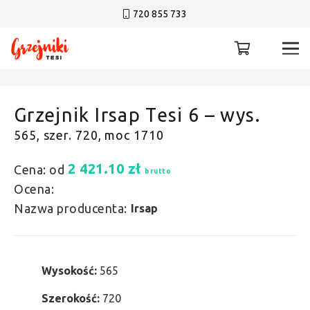
720 855 733
Grzejnik Irsap Tesi 6 – wys.
565, szer. 720, moc 1710
2 421.10
zł
Cena: od
brutto
Ocena:
Nazwa producenta:
Irsap
Wysokość:
565
Szerokość:
720