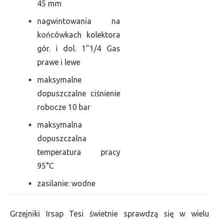
45 mm
nagwintowania na
końcówkach kolektora
gór. i dol. 1”1/4 Gas
prawe i lewe
maksymalne
dopuszczalne ciśnienie
robocze 10 bar
maksymalna
dopuszczalna
temperatura pracy
95°C
zasilanie: wodne
Grzejniki Irsap Tesi świetnie sprawdzą się w wielu