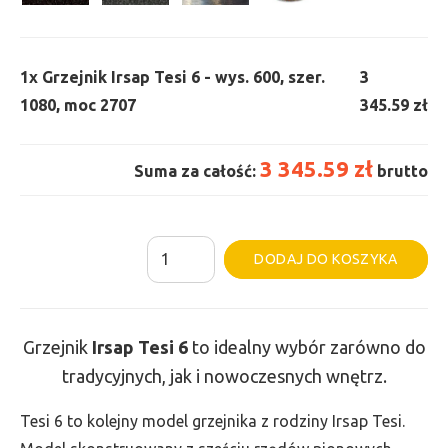
1x
Grzejnik Irsap Tesi 6 - wys. 600, szer.
3
1080, moc 2707
345.59 zł
3 345.59 zł
Suma za całość:
brutto
ilość
Al
DODAJ DO KOSZYKA
Grzejnik
Irsap
Tesi
Grzejnik
Irsap Tesi
6
to idealny wybór zarówno do
6
tradycyjnych, jak i nowoczesnych wnętrz.
-
wys.
Tesi 6 to kolejny model grzejnika z rodziny Irsap Tesi.
600,