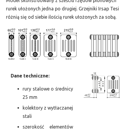
Model skonstruowany z sześciu rzędów pionowych
szer.
rurek ułożonych jedna po drugiej. Grzejniki Irsap Tesi
1080,
różnią się od siebie ilością rurek ułożonych za sobą.
moc
2707
Dane
t
echniczne:
rury stalowe o średnicy
25 mm
kolektory z wytłaczanej
stali
szerokość elementów