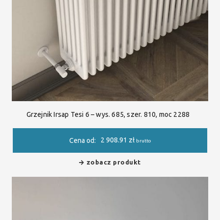
Grzejnik Irsap Tesi 6 – wys. 685, szer. 810, moc 2288
2 908.91
zł
Cena od:
brutto
zobacz produkt