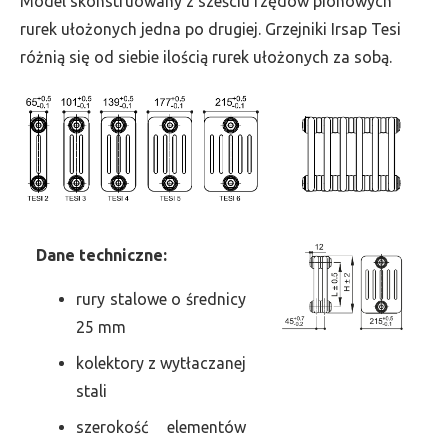
Model skonstruowany z sześciu rzędów pionowych
szer.
rurek ułożonych jedna po drugiej. Grzejniki Irsap Tesi
1215,
różnią się od siebie ilością rurek ułożonych za sobą.
moc
3046
Dane
t
echniczne:
rury stalowe o średnicy
25 mm
kolektory z wytłaczanej
stali
szerokość elementów