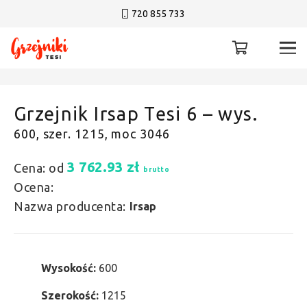
720 855 733
Grzejnik Irsap Tesi 6 – wys.
600, szer. 1215, moc 3046
3 762.93
zł
Cena: od
brutto
Ocena:
Nazwa producenta:
Irsap
Wysokość:
600
Szerokość:
1215