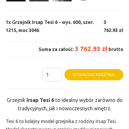
1x
Grzejnik Irsap Tesi 6 - wys. 600, szer.
3
1215, moc 3046
762.93 zł
3 762.93 zł
Suma za całość:
brutto
ilość
Al
DODAJ DO KOSZYKA
Grzejnik
Irsap
Tesi
Grzejnik
Irsap Tesi
6
to idealny wybór zarówno do
6
tradycyjnych, jak i nowoczesnych wnętrz.
-
wys.
Tesi 6 to kolejny model grzejnika z rodziny Irsap Tesi.
600,