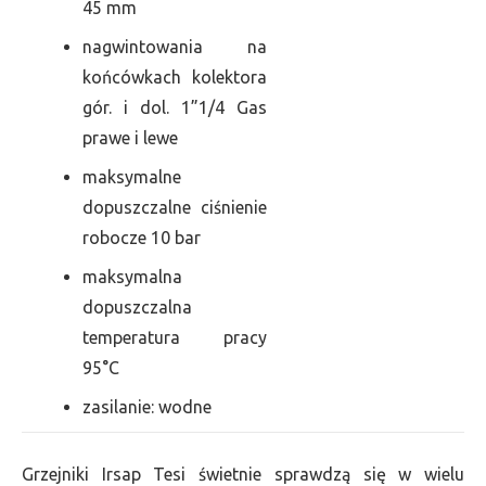
45 mm
nagwintowania na
końcówkach kolektora
gór. i dol. 1”1/4 Gas
prawe i lewe
maksymalne
dopuszczalne ciśnienie
robocze 10 bar
maksymalna
dopuszczalna
temperatura pracy
95°C
zasilanie: wodne
Grzejniki Irsap Tesi świetnie sprawdzą się w wielu