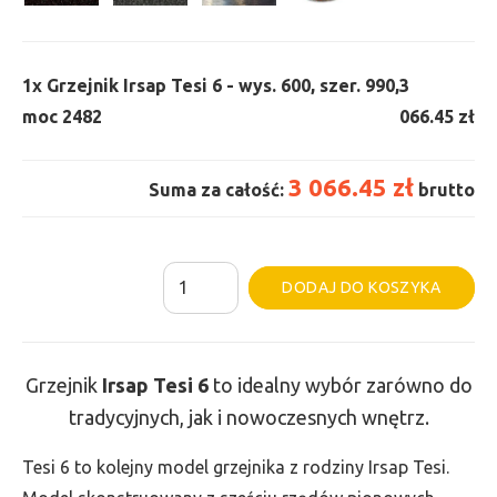
1x
Grzejnik Irsap Tesi 6 - wys. 600, szer. 990,
3
moc 2482
066.45 zł
3 066.45 zł
Suma za całość:
brutto
ilość
Al
DODAJ DO KOSZYKA
Grzejnik
Irsap
Tesi
Grzejnik
Irsap Tesi
6
to idealny wybór zarówno do
6
tradycyjnych, jak i nowoczesnych wnętrz.
-
wys.
Tesi 6 to kolejny model grzejnika z rodziny Irsap Tesi.
600,