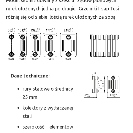
Model skonstruowany z sześciu rzędów pionowych
szer.
rurek ułożonych jedna po drugiej. Grzejniki Irsap Tesi
990,
różnią się od siebie ilością rurek ułożonych za sobą.
moc
2482
Dane
t
echniczne:
rury stalowe o średnicy
25 mm
kolektory z wytłaczanej
stali
szerokość elementów