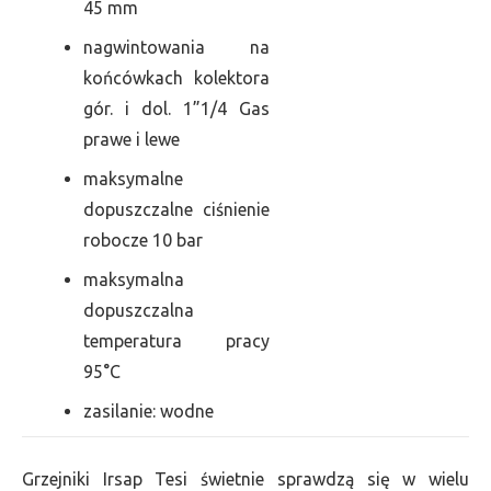
45 mm
nagwintowania na
końcówkach kolektora
gór. i dol. 1”1/4 Gas
prawe i lewe
maksymalne
dopuszczalne ciśnienie
robocze 10 bar
maksymalna
dopuszczalna
temperatura pracy
95°C
zasilanie: wodne
Grzejniki Irsap Tesi świetnie sprawdzą się w wielu