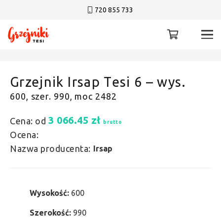
720 855 733
Grzejnik Irsap Tesi 6 – wys.
600, szer. 990, moc 2482
3 066.45
zł
Cena: od
brutto
Ocena:
Nazwa producenta:
Irsap
Wysokość:
600
Szerokość:
990