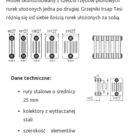
Model skonstruowany z sześciu rzędów pionowych
szer.
rurek ułożonych jedna po drugiej. Grzejniki Irsap Tesi
1530,
różnią się od siebie ilością rurek ułożonych za sobą.
moc
4207
Dane
t
echniczne:
rury stalowe o średnicy
25 mm
kolektory z wytłaczanej
stali
szerokość elementów