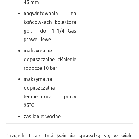
45 mm
nagwintowania na
końcówkach kolektora
gór. i dol. 1”1/4 Gas
prawe i lewe
maksymalne
dopuszczalne ciśnienie
robocze 10 bar
maksymalna
dopuszczalna
temperatura pracy
95°C
zasilanie: wodne
Grzejniki Irsap Tesi świetnie sprawdzą się w wielu