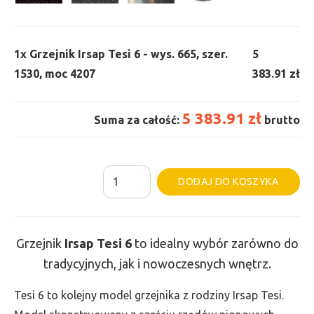
1x
Grzejnik Irsap Tesi 6 - wys. 665, szer.
5
1530, moc 4207
383.91 zł
5 383.91 zł
Suma za całość:
brutto
ilość
Al
DODAJ DO KOSZYKA
Grzejnik
Irsap
Tesi
Grzejnik
Irsap Tesi
6
to idealny wybór zarówno do
6
tradycyjnych, jak i nowoczesnych wnętrz.
-
wys.
Tesi 6 to kolejny model grzejnika z rodziny Irsap Tesi.
665,