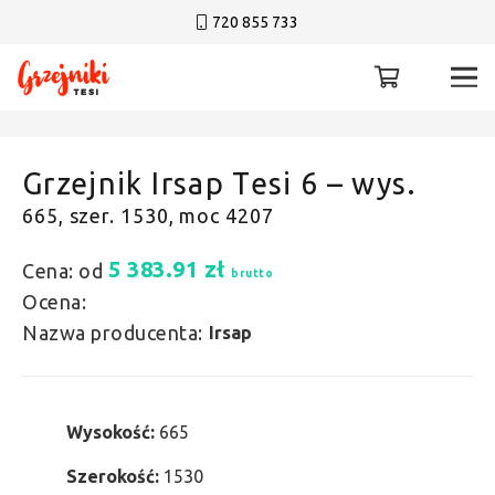
720 855 733
Grzejnik Irsap Tesi 6 – wys.
665, szer. 1530, moc 4207
5 383.91
zł
Cena: od
brutto
Ocena:
Nazwa producenta:
Irsap
Wysokość:
665
Szerokość:
1530