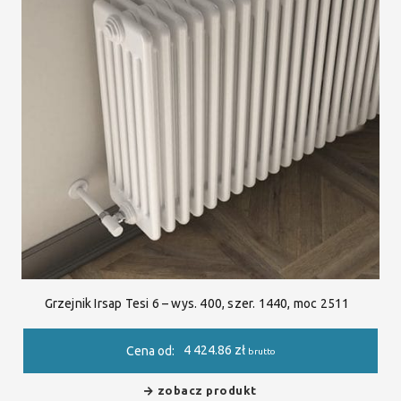
Grzejnik Irsap Tesi 6 – wys. 400, szer. 1440, moc 2511
4 424.86
zł
Cena od:
brutto
zobacz produkt