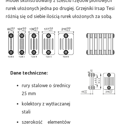
Model skonstruowany z sześciu rzędów pionowych
szer.
rurek ułożonych jedna po drugiej. Grzejniki Irsap Tesi
720,
różnią się od siebie ilością rurek ułożonych za sobą.
moc
1980
Dane
t
echniczne:
rury stalowe o średnicy
25 mm
kolektory z wytłaczanej
stali
szerokość elementów