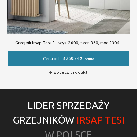
Grzejnik Irsap Tesi 5 – wys. 2000, szer. 360, moc 2304
3 250.24
zł
Cena od:
brutto
zobacz produkt
LIDER SPRZEDAŻY
GRZEJNIKÓW
IRSAP TESI
W POLSCE