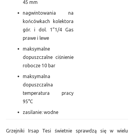
45 mm
nagwintowania na
końcówkach kolektora
gór. i dol. 1”1/4 Gas
prawe i lewe
maksymalne
dopuszczalne ciśnienie
robocze 10 bar
maksymalna
dopuszczalna
temperatura pracy
95°C
zasilanie: wodne
Grzejniki Irsap Tesi świetnie sprawdzą się w wielu