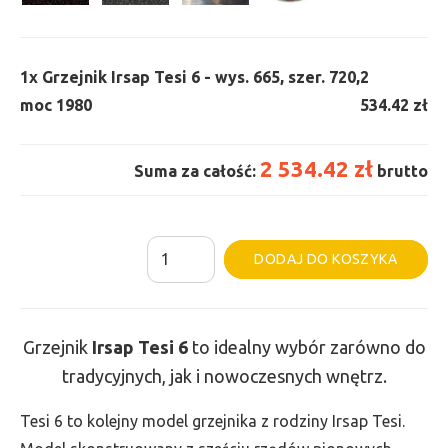
1x
Grzejnik Irsap Tesi 6 - wys. 665, szer. 720,
2
moc 1980
534.42 zł
2 534.42 zł
Suma za całość:
brutto
ilość
Al
DODAJ DO KOSZYKA
Grzejnik
Irsap
Tesi
Grzejnik
Irsap Tesi
6
to idealny wybór zarówno do
6
tradycyjnych, jak i nowoczesnych wnętrz.
-
wys.
Tesi 6 to kolejny model grzejnika z rodziny Irsap Tesi.
665,