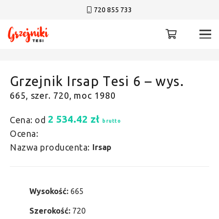
720 855 733
Grzejnik Irsap Tesi 6 – wys.
665, szer. 720, moc 1980
2 534.42
zł
Cena: od
brutto
Ocena:
Nazwa producenta:
Irsap
Wysokość:
665
Szerokość:
720