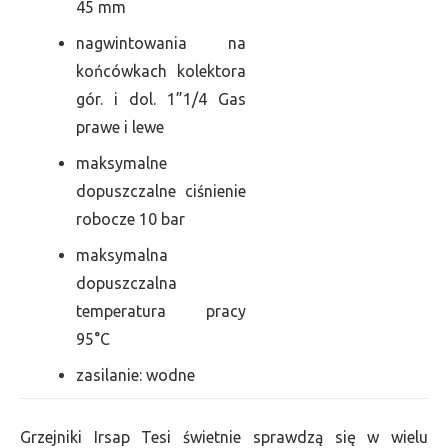
45 mm
nagwintowania na
końcówkach kolektora
gór. i dol. 1”1/4 Gas
prawe i lewe
maksymalne
dopuszczalne ciśnienie
robocze 10 bar
maksymalna
dopuszczalna
temperatura pracy
95°C
zasilanie: wodne
Grzejniki Irsap Tesi świetnie sprawdzą się w wielu