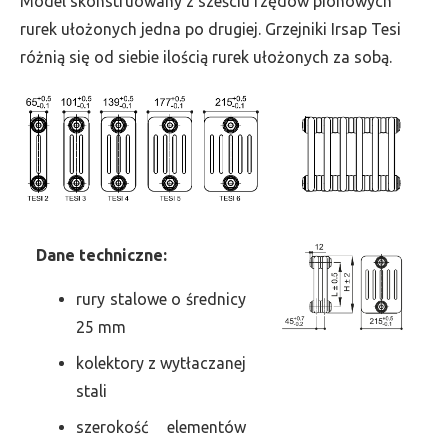
Model skonstruowany z sześciu rzędów pionowych
szer.
rurek ułożonych jedna po drugiej. Grzejniki Irsap Tesi
855,
różnią się od siebie ilością rurek ułożonych za sobą.
moc
2351
Dane
t
echniczne:
rury stalowe o średnicy
25 mm
kolektory z wytłaczanej
stali
szerokość elementów