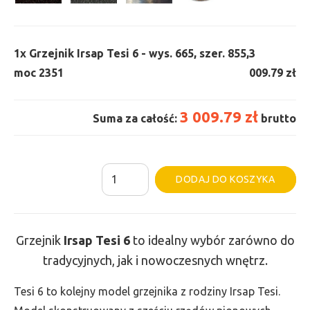
1x
Grzejnik Irsap Tesi 6 - wys. 665, szer. 855,
3
moc 2351
009.79 zł
3 009.79 zł
Suma za całość:
brutto
ilość
Al
DODAJ DO KOSZYKA
Grzejnik
Irsap
Tesi
Grzejnik
Irsap Tesi
6
to idealny wybór zarówno do
6
tradycyjnych, jak i nowoczesnych wnętrz.
-
wys.
Tesi 6 to kolejny model grzejnika z rodziny Irsap Tesi.
665,