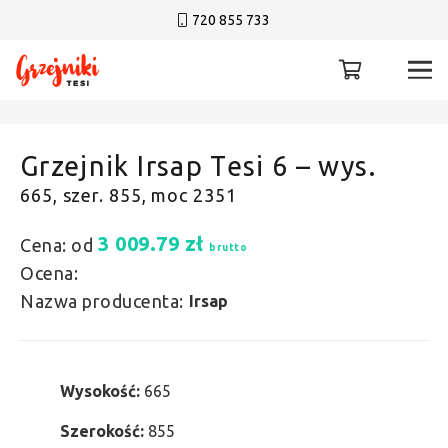
720 855 733
Grzejnik Irsap Tesi 6 – wys.
665, szer. 855, moc 2351
3 009.79
zł
Cena: od
brutto
Ocena:
Nazwa producenta:
Irsap
Wysokość:
665
Szerokość:
855