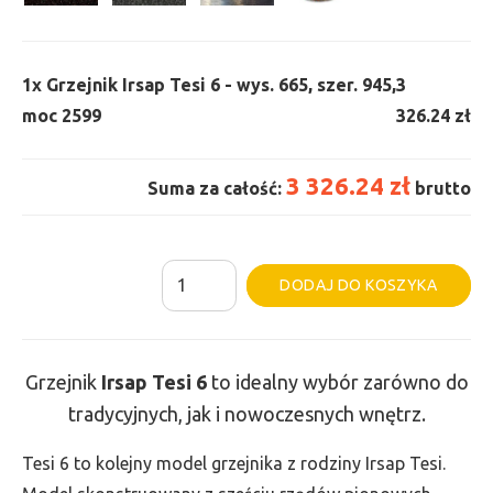
1x
Grzejnik Irsap Tesi 6 - wys. 665, szer. 945,
3
moc 2599
326.24 zł
3 326.24 zł
Suma za całość:
brutto
ilość
Al
DODAJ DO KOSZYKA
Grzejnik
Irsap
Tesi
Grzejnik
Irsap Tesi
6
to idealny wybór zarówno do
6
tradycyjnych, jak i nowoczesnych wnętrz.
-
wys.
Tesi 6 to kolejny model grzejnika z rodziny Irsap Tesi.
665,