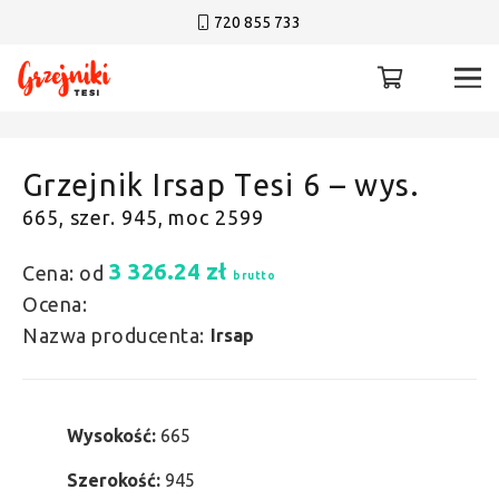
720 855 733
Grzejnik Irsap Tesi 6 – wys.
665, szer. 945, moc 2599
3 326.24
zł
Cena: od
brutto
Ocena:
Nazwa producenta:
Irsap
Wysokość:
665
Szerokość:
945