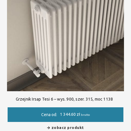
Grzejnik Irsap Tesi 6 – wys. 900, szer. 315, moc 1138
1 344.60
zł
Cena od:
brutto
zobacz produkt