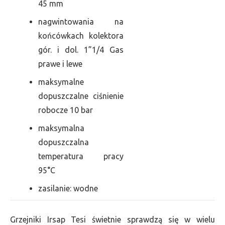
45 mm
nagwintowania na
końcówkach kolektora
gór. i dol. 1”1/4 Gas
prawe i lewe
maksymalne
dopuszczalne ciśnienie
robocze 10 bar
maksymalna
dopuszczalna
temperatura pracy
95°C
zasilanie: wodne
Grzejniki Irsap Tesi świetnie sprawdzą się w wielu