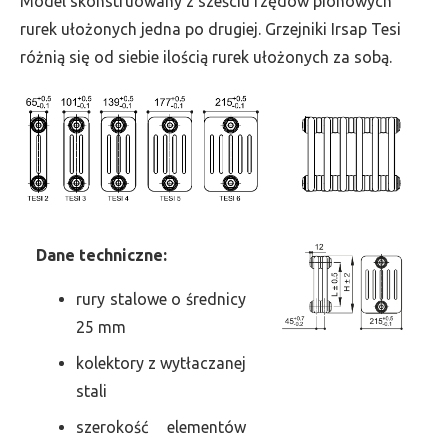
Model skonstruowany z sześciu rzędów pionowych
szer.
rurek ułożonych jedna po drugiej. Grzejniki Irsap Tesi
945,
różnią się od siebie ilością rurek ułożonych za sobą.
moc
2599
Dane
t
echniczne:
rury stalowe o średnicy
25 mm
kolektory z wytłaczanej
stali
szerokość elementów