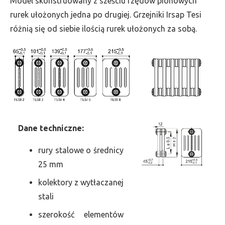
Model skonstruowany z sześciu rzędów pionowych
szer.
rurek ułożonych jedna po drugiej. Grzejniki Irsap Tesi
315,
różnią się od siebie ilością rurek ułożonych za sobą.
moc
890
Dane
t
echniczne:
rury stalowe o średnicy
25 mm
kolektory z wytłaczanej
stali
szerokość elementów