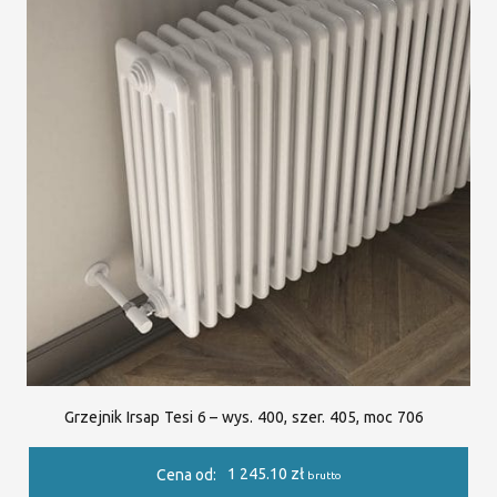
Grzejnik Irsap Tesi 6 – wys. 400, szer. 405, moc 706
1 245.10
zł
Cena od:
brutto