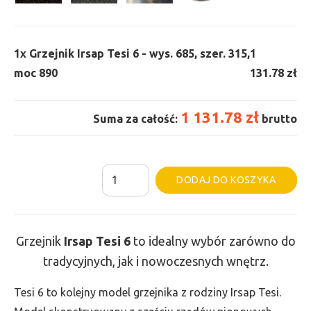
1x
Grzejnik Irsap Tesi 6 - wys. 685, szer. 315,
1
moc 890
131.78 zł
1 131.78 zł
Suma za całość:
brutto
ilość
Al
DODAJ DO KOSZYKA
Grzejnik
Irsap
Tesi
Grzejnik
Irsap Tesi
6
to idealny wybór zarówno do
6
tradycyjnych, jak i nowoczesnych wnętrz.
-
wys.
Tesi 6 to kolejny model grzejnika z rodziny Irsap Tesi.
685,