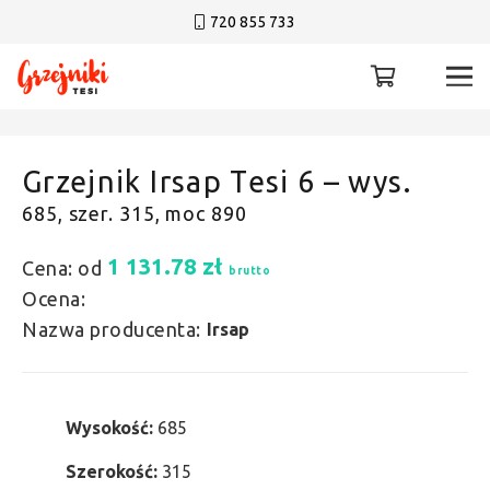
720 855 733
Grzejnik Irsap Tesi 6 – wys.
685, szer. 315, moc 890
1 131.78
zł
Cena: od
brutto
Ocena:
Nazwa producenta:
Irsap
Wysokość:
685
Szerokość:
315