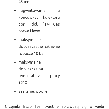
45 mm
nagwintowania na
końcówkach kolektora
gór. i dol. 1”1/4 Gas
prawe i lewe
maksymalne
dopuszczalne ciśnienie
robocze 10 bar
maksymalna
dopuszczalna
temperatura pracy
95°C
zasilanie: wodne
Grzejniki Irsap Tesi świetnie sprawdzą się w wielu