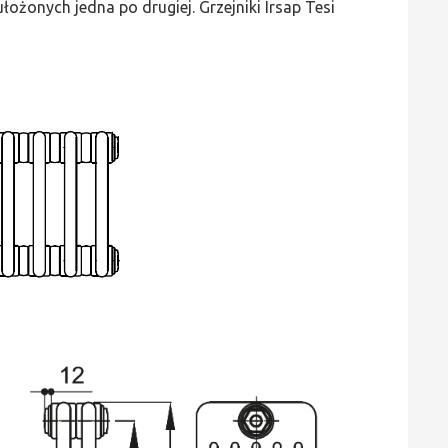
ożonych jedna po drugiej. Grzejniki Irsap Tesi
wys.
685,
szer.
495,
moc
1398