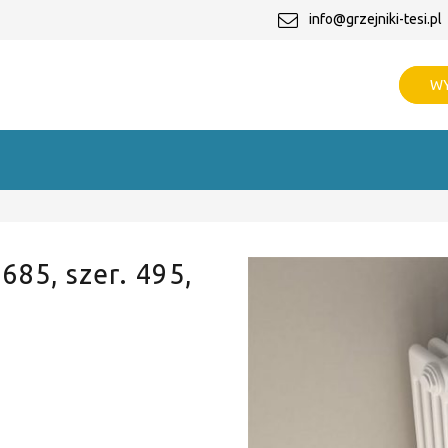
info@grzejniki-tesi.pl
WY
 685, szer. 495,