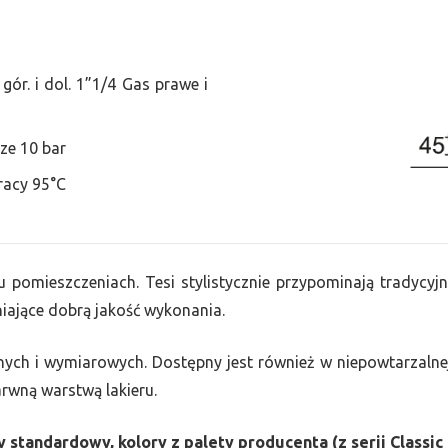
ór. i dol. 1”1/4 Gas prawe i
ze 10 bar
racy 95°C
u pomieszczeniach. Tesi stylistycznie przypominają tradycyjn
ające dobrą jakość wykonania.
nych i wymiarowych. Dostępny jest również w niepowtarzalnej
barwną warstwą lakieru.
 standardowy, kolory z palety producenta (z serii Classic 