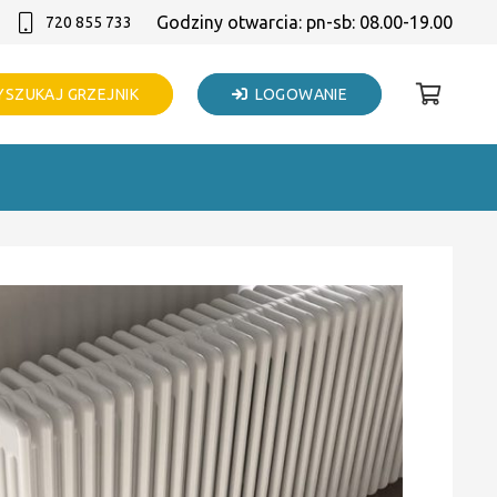
Godziny otwarcia: pn-sb: 08.00-19.00
720 855 733
SZUKAJ GRZEJNIK
LOGOWANIE