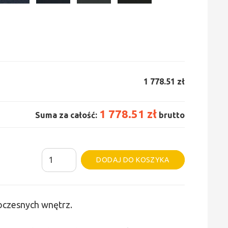
1 778.51 zł
1 778.51 zł
Suma za całość:
brutto
ilość
Alternative:
DODAJ DO KOSZYKA
Grzejnik
Irsap
Tesi
woczesnych wnętrz.
6
-