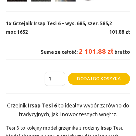
1x
Grzejnik Irsap Tesi 6 - wys. 685, szer. 585,
2
moc 1652
101.88 zł
2 101.88 zł
Suma za całość:
brutto
ilość
Al
DODAJ DO KOSZYKA
Grzejnik
Irsap
Tesi
Grzejnik
Irsap Tesi
6
to idealny wybór zarówno do
6
tradycyjnych, jak i nowoczesnych wnętrz.
-
wys.
Tesi 6 to kolejny model grzejnika z rodziny Irsap Tesi.
685,