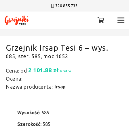
720 855 733
Grzejnik Irsap Tesi 6 – wys.
685, szer. 585, moc 1652
2 101.88
zł
Cena: od
brutto
Ocena:
Nazwa producenta:
Irsap
Wysokość:
685
Szerokość:
585