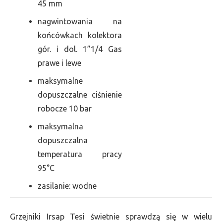
45 mm
nagwintowania na
końcówkach kolektora
gór. i dol. 1”1/4 Gas
prawe i lewe
maksymalne
dopuszczalne ciśnienie
robocze 10 bar
maksymalna
dopuszczalna
temperatura pracy
95°C
zasilanie: wodne
Grzejniki Irsap Tesi świetnie sprawdzą się w wielu