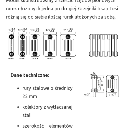
Model skonstruowany z sześciu rzędów pionowych
szer.
rurek ułożonych jedna po drugiej. Grzejniki Irsap Tesi
585,
różnią się od siebie ilością rurek ułożonych za sobą.
moc
1652
Dane
t
echniczne:
rury stalowe o średnicy
25 mm
kolektory z wytłaczanej
stali
szerokość elementów