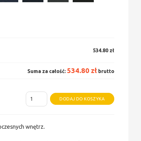
534.80 zł
534.80 zł
Suma za całość:
brutto
ilość
Alternative:
DODAJ DO KOSZYKA
Grzejnik
Irsap
Tesi
woczesnych wnętrz.
6
-