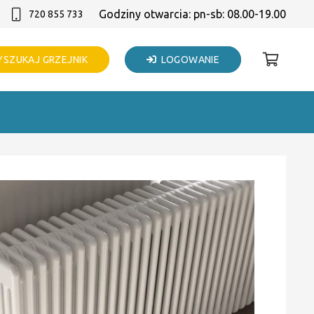
Godziny otwarcia: pn-sb: 08.00-19.00
720 855 733
SZUKAJ GRZEJNIK
LOGOWANIE