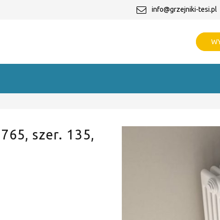
info@grzejniki-tesi.pl
WY
 765, szer. 135,