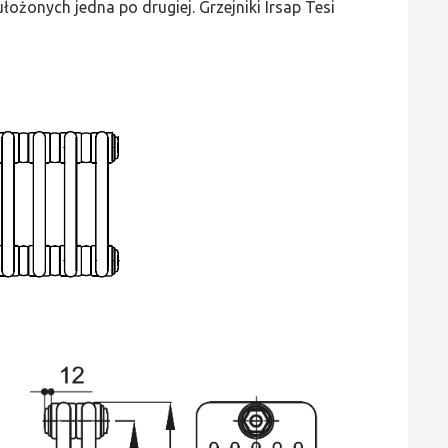
ożonych jedna po drugiej. Grzejniki Irsap Tesi
wys.
765,
szer.
135,
moc
421