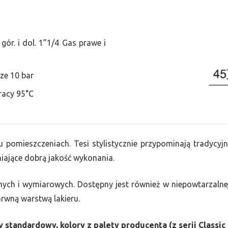
ór. i dol. 1”1/4 Gas prawe i
ze 10 bar
racy 95°C
u pomieszczeniach. Tesi stylistycznie przypominają tradycyjn
ające dobrą jakość wykonania.
nych i wymiarowych. Dostępny jest również w niepowtarzalnej
barwną warstwą lakieru.
 standardowy, kolory z palety producenta (z serii Classic 