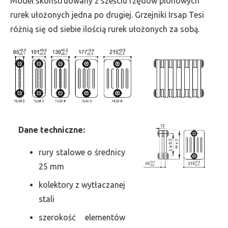
Model skonstruowany z sześciu rzędów pionowych
szer.
rurek ułożonych jedna po drugiej. Grzejniki Irsap Tesi
270,
różnią się od siebie ilością rurek ułożonych za sobą.
moc
842
Dane
t
echniczne:
rury stalowe o średnicy
25 mm
kolektory z wytłaczanej
stali
szerokość elementów