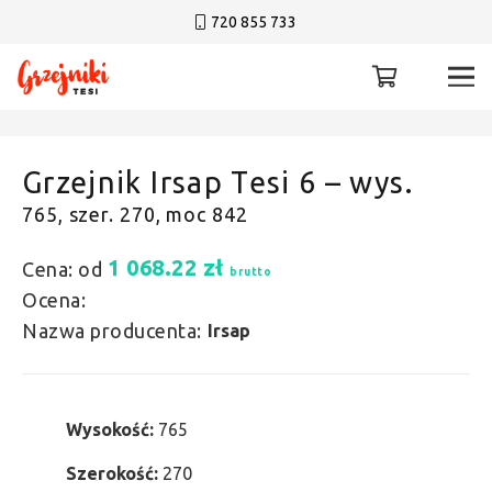
720 855 733
Grzejnik Irsap Tesi 6 – wys.
765, szer. 270, moc 842
1 068.22
zł
Cena: od
brutto
Ocena:
Nazwa producenta:
Irsap
Wysokość:
765
Szerokość:
270