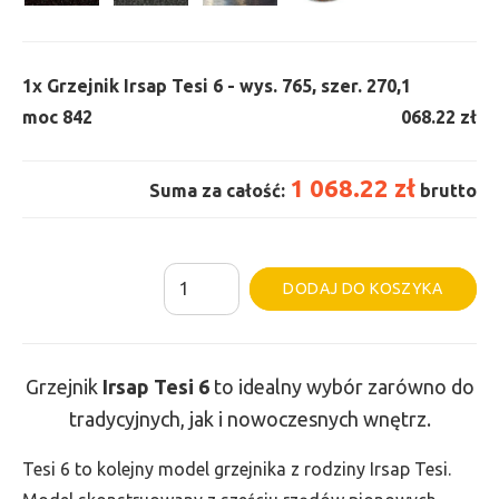
1x
Grzejnik Irsap Tesi 6 - wys. 765, szer. 270,
1
moc 842
068.22 zł
1 068.22 zł
Suma za całość:
brutto
ilość
Al
DODAJ DO KOSZYKA
Grzejnik
Irsap
Tesi
Grzejnik
Irsap Tesi
6
to idealny wybór zarówno do
6
tradycyjnych, jak i nowoczesnych wnętrz.
-
wys.
Tesi 6 to kolejny model grzejnika z rodziny Irsap Tesi.
765,