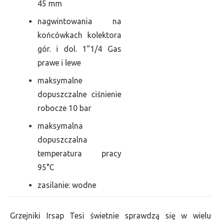
45 mm
nagwintowania na
końcówkach kolektora
gór. i dol. 1”1/4 Gas
prawe i lewe
maksymalne
dopuszczalne ciśnienie
robocze 10 bar
maksymalna
dopuszczalna
temperatura pracy
95°C
zasilanie: wodne
Grzejniki Irsap Tesi świetnie sprawdzą się w wielu