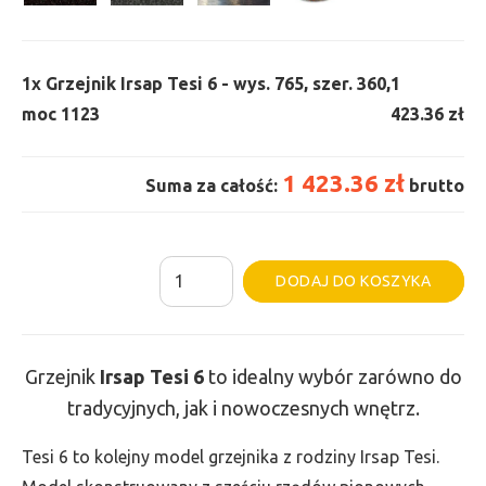
1x
Grzejnik Irsap Tesi 6 - wys. 765, szer. 360,
1
moc 1123
423.36 zł
1 423.36 zł
Suma za całość:
brutto
ilość
Al
DODAJ DO KOSZYKA
Grzejnik
Irsap
Tesi
Grzejnik
Irsap Tesi
6
to idealny wybór zarówno do
6
tradycyjnych, jak i nowoczesnych wnętrz.
-
wys.
Tesi 6 to kolejny model grzejnika z rodziny Irsap Tesi.
765,