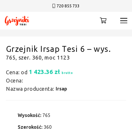
720 855 733
Grzejnik Irsap Tesi 6 – wys.
765, szer. 360, moc 1123
1 423.36
zł
Cena: od
brutto
Ocena:
Nazwa producenta:
Irsap
Wysokość:
765
Szerokość:
360