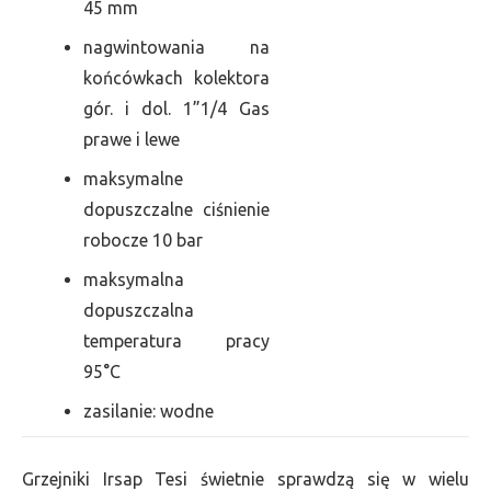
45 mm
nagwintowania na
końcówkach kolektora
gór. i dol. 1”1/4 Gas
prawe i lewe
maksymalne
dopuszczalne ciśnienie
robocze 10 bar
maksymalna
dopuszczalna
temperatura pracy
95°C
zasilanie: wodne
Grzejniki Irsap Tesi świetnie sprawdzą się w wielu