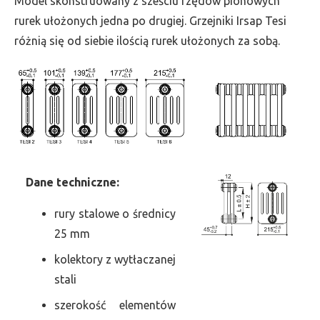
Model skonstruowany z sześciu rzędów pionowych
szer.
rurek ułożonych jedna po drugiej. Grzejniki Irsap Tesi
360,
różnią się od siebie ilością rurek ułożonych za sobą.
moc
1123
Dane
t
echniczne:
rury stalowe o średnicy
25 mm
kolektory z wytłaczanej
stali
szerokość elementów