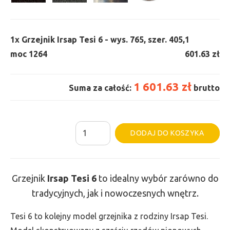
1x
Grzejnik Irsap Tesi 6 - wys. 765, szer. 405,
1
moc 1264
601.63 zł
1 601.63 zł
Suma za całość:
brutto
ilość
Al
DODAJ DO KOSZYKA
Grzejnik
Irsap
Tesi
Grzejnik
Irsap Tesi
6
to idealny wybór zarówno do
6
tradycyjnych, jak i nowoczesnych wnętrz.
-
wys.
Tesi 6 to kolejny model grzejnika z rodziny Irsap Tesi.
765,