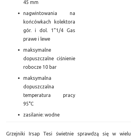
45 mm
nagwintowania na
końcówkach kolektora
gór. i dol. 1”1/4 Gas
prawe i lewe
maksymalne
dopuszczalne ciśnienie
robocze 10 bar
maksymalna
dopuszczalna
temperatura pracy
95°C
zasilanie: wodne
Grzejniki Irsap Tesi świetnie sprawdzą się w wielu