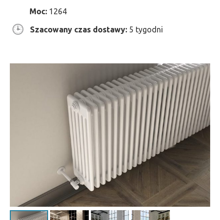
Moc:
1264
Szacowany czas dostawy:
5 tygodni