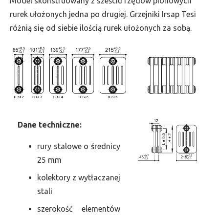
Model skonstruowany z sześciu rzędów pionowych
szer.
rurek ułożonych jedna po drugiej. Grzejniki Irsap Tesi
405,
różnią się od siebie ilością rurek ułożonych za sobą.
moc
1264
Dane
t
echniczne:
rury stalowe o średnicy
25 mm
kolektory z wytłaczanej
stali
szerokość elementów