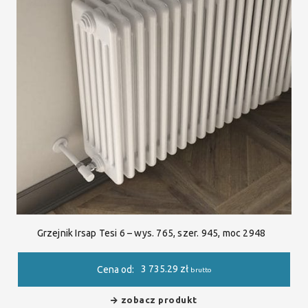
Grzejnik Irsap Tesi 6 – wys. 765, szer. 945, moc 2948
3 735.29
zł
Cena od:
brutto
zobacz produkt