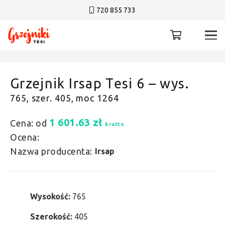
720 855 733
Grzejnik Irsap Tesi 6 – wys.
765, szer. 405, moc 1264
1 601.63
zł
Cena: od
brutto
Ocena:
Nazwa producenta:
Irsap
Wysokość:
765
Szerokość:
405