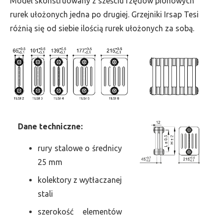
Model skonstruowany z sześciu rzędów pionowych
szer.
rurek ułożonych jedna po drugiej. Grzejniki Irsap Tesi
900,
różnią się od siebie ilością rurek ułożonych za sobą.
moc
2808
Dane
t
echniczne:
rury stalowe o średnicy
25 mm
kolektory z wytłaczanej
stali
szerokość elementów