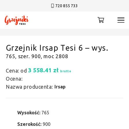
720 855 733
Grzejnik Irsap Tesi 6 – wys.
765, szer. 900, moc 2808
3 558.41
zł
Cena: od
brutto
Ocena:
Nazwa producenta:
Irsap
Wysokość:
765
Szerokość:
900