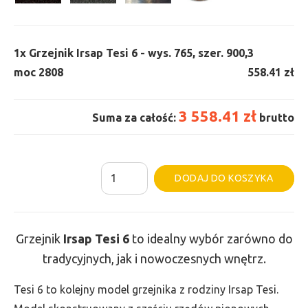
1x
Grzejnik Irsap Tesi 6 - wys. 765, szer. 900,
3
moc 2808
558.41 zł
3 558.41 zł
Suma za całość:
brutto
ilość
Al
DODAJ DO KOSZYKA
Grzejnik
Irsap
Tesi
Grzejnik
Irsap Tesi
6
to idealny wybór zarówno do
6
tradycyjnych, jak i nowoczesnych wnętrz.
-
wys.
Tesi 6 to kolejny model grzejnika z rodziny Irsap Tesi.
765,