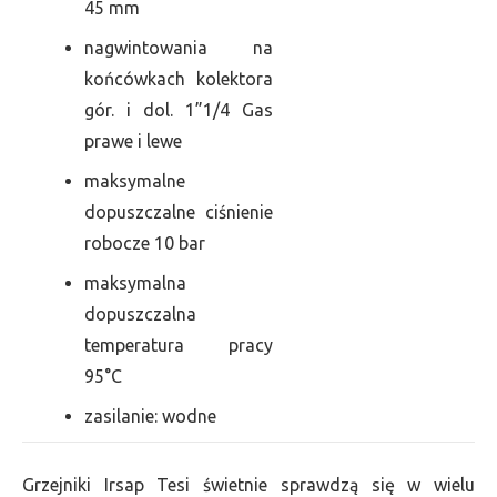
45 mm
nagwintowania na
końcówkach kolektora
gór. i dol. 1”1/4 Gas
prawe i lewe
maksymalne
dopuszczalne ciśnienie
robocze 10 bar
maksymalna
dopuszczalna
temperatura pracy
95°C
zasilanie: wodne
Grzejniki Irsap Tesi świetnie sprawdzą się w wielu