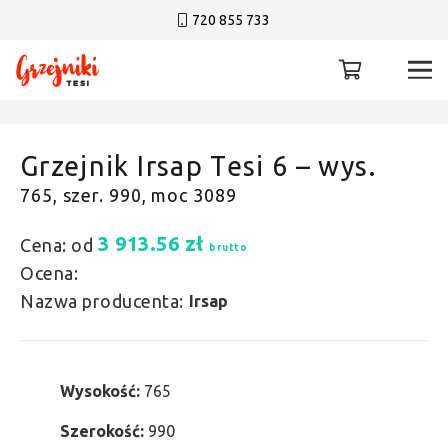
720 855 733
Grzejnik Irsap Tesi 6 – wys.
765, szer. 990, moc 3089
3 913.56
zł
Cena: od
brutto
Ocena:
Nazwa producenta:
Irsap
Wysokość:
765
Szerokość:
990