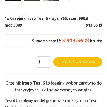
1x
Grzejnik Irsap Tesi 6 - wys. 765, szer. 990,
3
moc 3089
913.56 zł
3 913.56 zł
Suma za całość:
brutto
ilość
Al
DODAJ DO KOSZYKA
Grzejnik
Irsap
Tesi
Grzejnik
Irsap Tesi
6
to idealny wybór zarówno do
6
tradycyjnych, jak i nowoczesnych wnętrz.
-
wys.
Tesi 6 to kolejny model grzejnika z rodziny Irsap Tesi.
765,