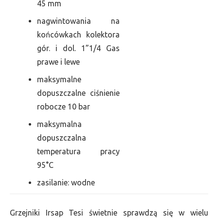
45 mm
nagwintowania na
końcówkach kolektora
gór. i dol. 1”1/4 Gas
prawe i lewe
maksymalne
dopuszczalne ciśnienie
robocze 10 bar
maksymalna
dopuszczalna
temperatura pracy
95°C
zasilanie: wodne
Grzejniki Irsap Tesi świetnie sprawdzą się w wielu