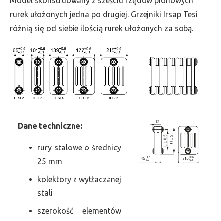
Model skonstruowany z sześciu rzędów pionowych
szer.
rurek ułożonych jedna po drugiej. Grzejniki Irsap Tesi
990,
różnią się od siebie ilością rurek ułożonych za sobą.
moc
3089
Dane
t
echniczne:
rury stalowe o średnicy
25 mm
kolektory z wytłaczanej
stali
szerokość elementów