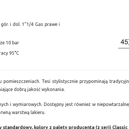
ór. i dol. 1”1/4 Gas prawe i
ze 10 bar
racy 95°C
u pomieszczeniach. Tesi stylistycznie przypominają tradycyjn
ające dobrą jakość wykonania.
nych i wymiarowych. Dostępny jest również w niepowtarzalnej
barwną warstwą lakieru.
 standardowy, kolory z palety producenta (z serii Classic 