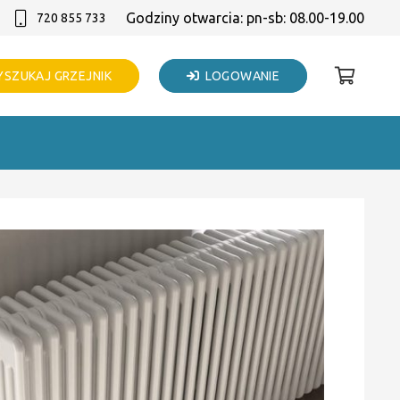
Godziny otwarcia: pn-sb: 08.00-19.00
720 855 733
SZUKAJ GRZEJNIK
LOGOWANIE