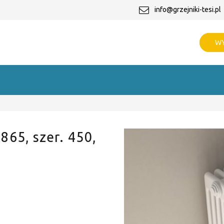
info@grzejniki-tesi.pl
WY
 865, szer. 450,