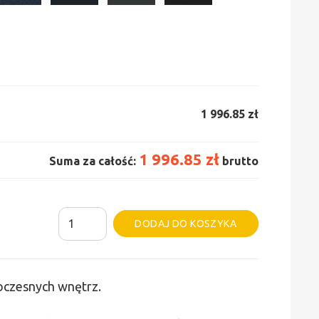
1 996.85 zł
1 996.85 zł
Suma za całość:
brutto
ilość
Alternative:
DODAJ DO KOSZYKA
Grzejnik
Irsap
Tesi
woczesnych wnętrz.
6
-