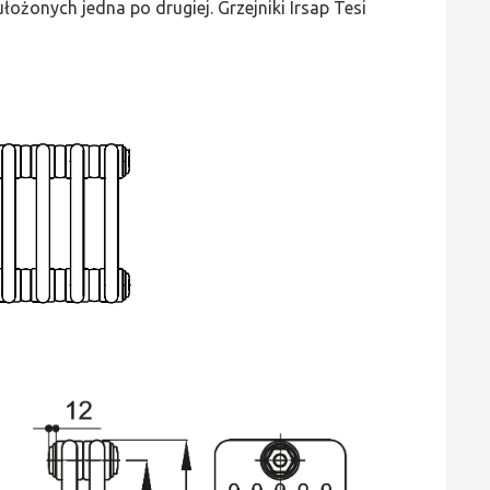
ożonych jedna po drugiej. Grzejniki Irsap Tesi
wys.
865,
szer.
450,
moc
1569