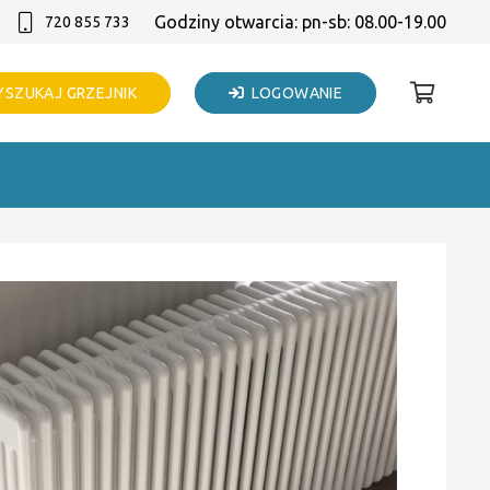
Godziny otwarcia: pn-sb: 08.00-19.00
720 855 733
SZUKAJ GRZEJNIK
LOGOWANIE