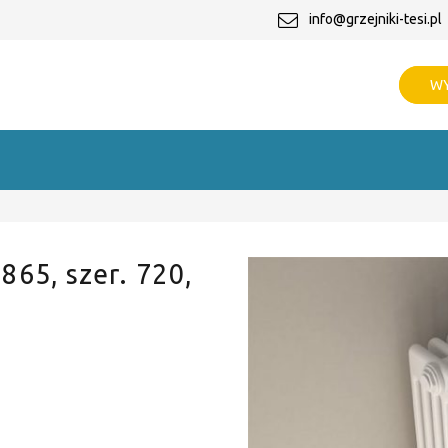
info@grzejniki-tesi.pl
WY
 865, szer. 720,