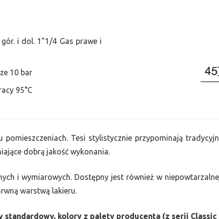
ór. i dol. 1”1/4 Gas prawe i
ze 10 bar
racy 95°C
u pomieszczeniach. Tesi stylistycznie przypominają tradycyjn
ające dobrą jakość wykonania.
nych i wymiarowych. Dostępny jest również w niepowtarzalnej
barwną warstwą lakieru.
 standardowy, kolory z palety producenta (z serii Classic 