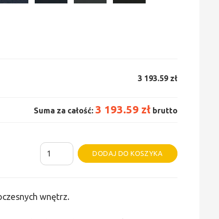
3 193.59 zł
3 193.59 zł
Suma za całość:
brutto
ilość
Alternative:
DODAJ DO KOSZYKA
Grzejnik
Irsap
Tesi
woczesnych wnętrz.
6
-