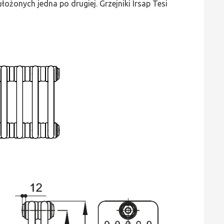
ożonych jedna po drugiej. Grzejniki Irsap Tesi
wys.
865,
szer.
720,
moc
2510