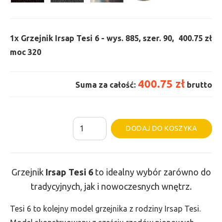
1x
Grzejnik Irsap Tesi 6 - wys. 885, szer. 90,
400.75 zł
moc 320
400.75 zł
Suma za całość:
brutto
ilość
Al
DODAJ DO KOSZYKA
Grzejnik
Irsap
Tesi
Grzejnik
Irsap Tesi
6
to idealny wybór zarówno do
6
tradycyjnych, jak i nowoczesnych wnętrz.
-
wys.
Tesi 6 to kolejny model grzejnika z rodziny Irsap Tesi.
885,