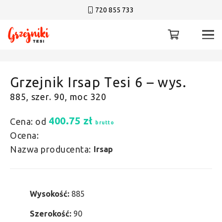
720 855 733
Grzejnik Irsap Tesi 6 – wys.
885, szer. 90, moc 320
400.75
zł
Cena: od
brutto
Ocena:
Nazwa producenta:
Irsap
Wysokość:
885
Szerokość:
90