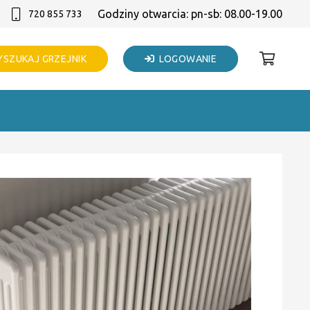
Godziny otwarcia: pn-sb: 08.00-19.00
720 855 733
SZUKAJ GRZEJNIK
LOGOWANIE