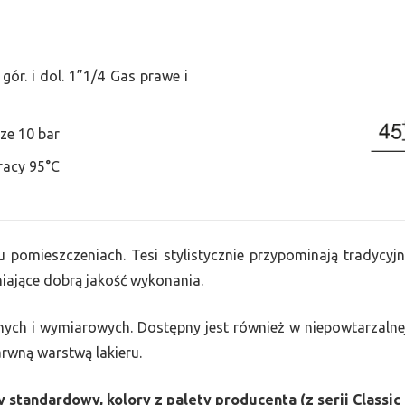
ór. i dol. 1”1/4 Gas prawe i
ze 10 bar
racy 95°C
u pomieszczeniach. Tesi stylistycznie przypominają tradycyjn
ające dobrą jakość wykonania.
nych i wymiarowych. Dostępny jest również w niepowtarzalnej
barwną warstwą lakieru.
 standardowy, kolory z palety producenta (z serii Classic 