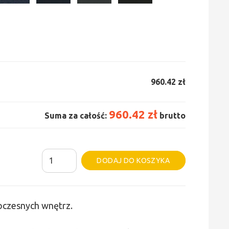
960.42 zł
960.42 zł
Suma za całość:
brutto
ilość
Alternative:
DODAJ DO KOSZYKA
Grzejnik
Irsap
Tesi
woczesnych wnętrz.
6
-