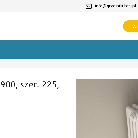
info@grzejniki-tesi.pl
WY
 900, szer. 225,