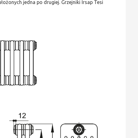
ożonych jedna po drugiej. Grzejniki Irsap Tesi
wys.
900,
szer.
225,
moc
813