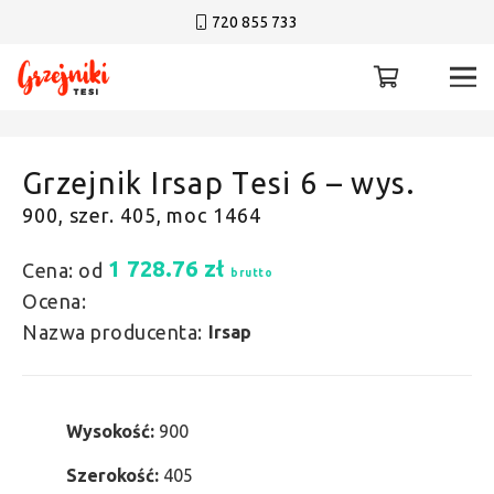
720 855 733
Grzejnik Irsap Tesi 6 – wys.
900, szer. 405, moc 1464
1 728.76
zł
Cena: od
brutto
Ocena:
Nazwa producenta:
Irsap
Wysokość:
900
Szerokość:
405