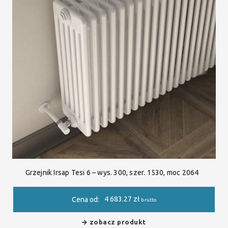
Grzejnik Irsap Tesi 6 – wys. 300, szer. 1530, moc 2064
4 683.27
zł
Cena od:
brutto
zobacz produkt