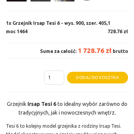
1x
Grzejnik Irsap Tesi 6 - wys. 900, szer. 405,
1
moc 1464
728.76 zł
1 728.76 zł
Suma za całość:
brutto
ilość
Al
DODAJ DO KOSZYKA
Grzejnik
Irsap
Tesi
Grzejnik
Irsap Tesi
6
to idealny wybór zarówno do
6
tradycyjnych, jak i nowoczesnych wnętrz.
-
wys.
Tesi 6 to kolejny model grzejnika z rodziny Irsap Tesi.
900,