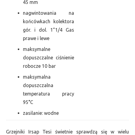
45 mm
nagwintowania na
końcówkach kolektora
gór. i dol. 1”1/4 Gas
prawe i lewe
maksymalne
dopuszczalne ciśnienie
robocze 10 bar
maksymalna
dopuszczalna
temperatura pracy
95°C
zasilanie: wodne
Grzejniki Irsap Tesi świetnie sprawdzą się w wielu