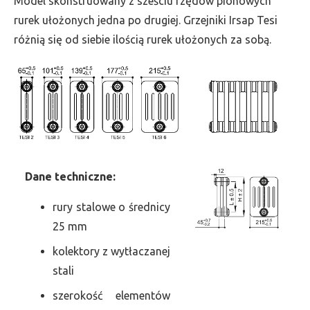
Model skonstruowany z sześciu rzędów pionowych
szer.
rurek ułożonych jedna po drugiej. Grzejniki Irsap Tesi
405,
różnią się od siebie ilością rurek ułożonych za sobą.
moc
1464
Dane
t
echniczne:
rury stalowe o średnicy
25 mm
kolektory z wytłaczanej
stali
szerokość elementów