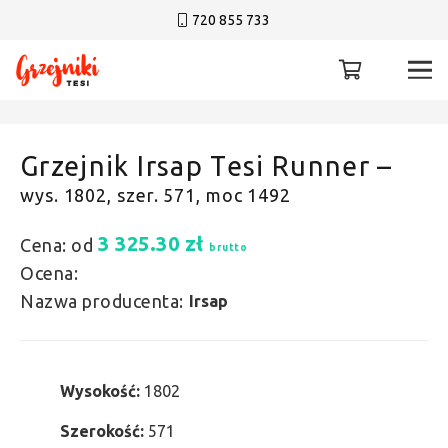
720 855 733
Grzejnik Irsap Tesi Runner –
wys. 1802, szer. 571, moc 1492
3 325.30
zł
Cena: od
brutto
Ocena:
Nazwa producenta:
Irsap
Wysokość:
1802
Szerokość:
571