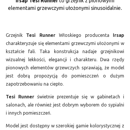
Irsap Tesi Runner
to grzejnik z pionowymi
Runner
elementami grzewczymi ułożonymi sinusoidalnie.
-
wys.
1802,
Grzejnik
Tesi Runner
Włoskiego producenta
Irsap
szer.
charakteryzuje się elementami grzewczymi ułożonymi w
571,
kształcie fali. Taka konstrukcja nadaje grzejnikowi
moc
wizualnej lekkości, elegancji i charakteru. Dwa rzędy
1492
pionowych elementów grzewczych sprawiają, że model
jest dobrą propozycją do pomieszczeń o dużym
zapotrzebowaniu na ciepło.
Tesi Runner
świetnie prezentuje się w gabinetach i
salonach, ale również jest dobrym wyborem do sypialni
i innych pomieszczeń.
Model jest dostępny w szerokiej gamie kolorystycznej z