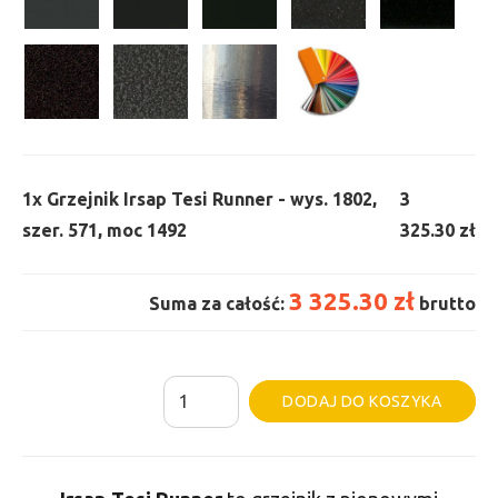
1x
Grzejnik Irsap Tesi Runner - wys. 1802,
3
szer. 571, moc 1492
325.30 zł
3 325.30 zł
Suma za całość:
brutto
ilość
Al
DODAJ DO KOSZYKA
Grzejnik
Irsap
Tesi