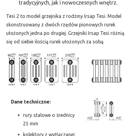
tradycyjnych, jak i nowoczesnych wnętrz.
-
wys.
Tesi 2 to model grzejnika z rodziny Irsap Tesi. Model
1500,
skonstruowany z dwóch rzędów pionowych rurek
szer.
ułożonych jedna po drugiej. Grzejniki Irsap Tesi różnią
540,
się od siebie ilością rurek ułożonych za sobą.
moc
1236
Dane
t
echniczne:
rury stalowe o średnicy
25 mm
kolektory z wytłaczanej