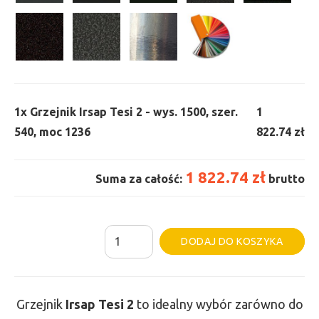
1x
Grzejnik Irsap Tesi 2 - wys. 1500, szer.
1
540, moc 1236
822.74 zł
1 822.74 zł
Suma za całość:
brutto
ilość
Al
DODAJ DO KOSZYKA
Grzejnik
Irsap
Tesi
Grzejnik
Irsap Tesi
2
to idealny wybór zarówno do
2