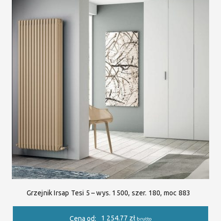
Grzejnik Irsap Tesi 5 – wys. 1500, szer. 180, moc 883
1 254.77
zł
Cena od:
brutto