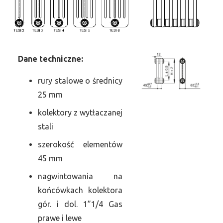
Dane
t
echniczne:
rury stalowe o średnicy
25 mm
kolektory z wytłaczanej
stali
szerokość elementów
45 mm
nagwintowania na
końcówkach kolektora
gór. i dol. 1”1/4 Gas
prawe i lewe