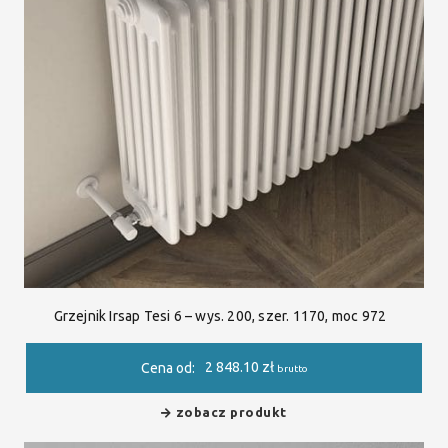
Grzejnik Irsap Tesi 6 – wys. 200, szer. 1170, moc 972
2 848.10
zł
Cena od:
brutto
zobacz produkt