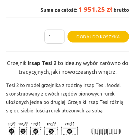
1 951.25 zł
Suma za całość:
brutto
ilość
Al
DODAJ DO KOSZYKA
Grzejnik
Irsap
Tesi
Grzejnik
Irsap Tesi
2
to idealny wybór zarówno do
2
tradycyjnych, jak i nowoczesnych wnętrz.
-
wys.
Tesi 2 to model grzejnika z rodziny Irsap Tesi. Model
200,
skonstruowany z dwóch rzędów pionowych rurek
szer.
ułożonych jedna po drugiej. Grzejniki Irsap Tesi różnią
1395,
się od siebie ilością rurek ułożonych za sobą.
moc
462