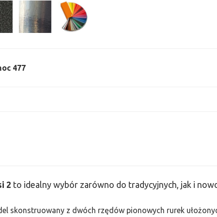
 moc 477
si
2
to idealny wybór zarówno do tradycyjnych, jak i no
odel skonstruowany z dwóch rzędów pionowych rurek ułożonych j