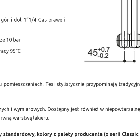
ór. i dol. 1”1/4 Gas prawe i
ze 10 bar
racy 95°C
u pomieszczeniach. Tesi stylistycznie przypominają tradycyjn
nych i wymiarowych. Dostępny jest również w niepowtarzalnej
barwną warstwą lakieru.
 standardowy, kolory z palety producenta (z serii Classic 