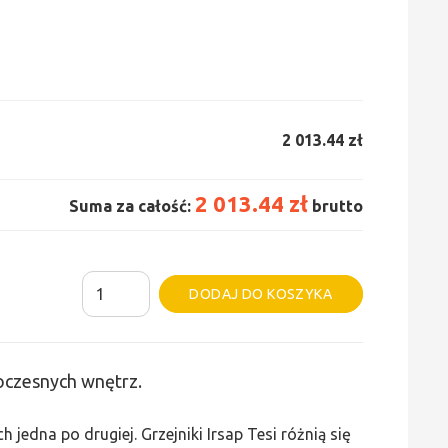
2 013.44 zł
2 013.44 zł
Suma za całość:
brutto
ilość
Alternative:
DODAJ DO KOSZYKA
Grzejnik
Irsap
Tesi
woczesnych wnętrz.
2
-
edna po drugiej. Grzejniki Irsap Tesi różnią się