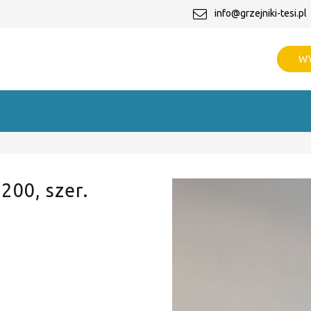
info@grzejniki-tesi.pl
WY
 200, szer.