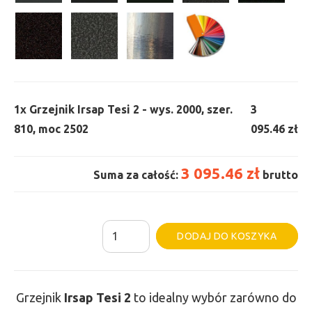
1x
Grzejnik Irsap Tesi 2 - wys. 2000, szer.
3
810, moc 2502
095.46 zł
3 095.46 zł
Suma za całość:
brutto
ilość
Al
DODAJ DO KOSZYKA
Grzejnik
Irsap
Tesi
Grzejnik
Irsap Tesi
2
to idealny wybór zarówno do
2