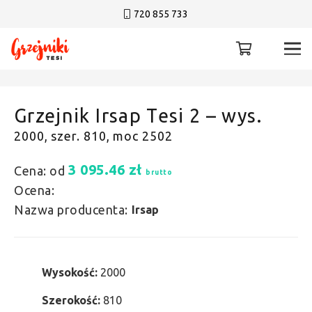
720 855 733
Grzejnik Irsap Tesi 2 – wys.
2000, szer. 810, moc 2502
3 095.46
zł
Cena: od
brutto
Ocena:
Nazwa producenta:
Irsap
Wysokość:
2000
Szerokość:
810