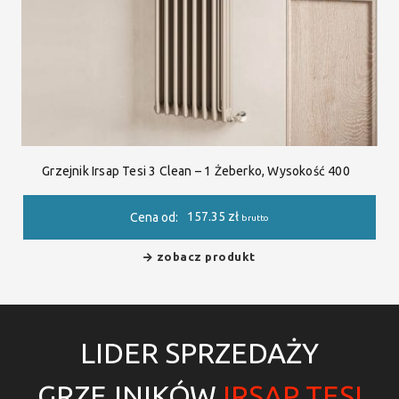
Grzejnik Irsap Tesi 3 Clean – 1 Żeberko, Wysokość 400
157.35
zł
Cena od:
brutto
zobacz produkt
LIDER SPRZEDAŻY
GRZEJNIKÓW
IRSAP TESI