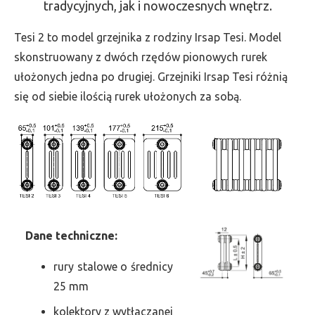
tradycyjnych, jak i nowoczesnych wnętrz.
-
wys.
Tesi 2 to model grzejnika z rodziny Irsap Tesi. Model
2000,
skonstruowany z dwóch rzędów pionowych rurek
szer.
ułożonych jedna po drugiej. Grzejniki Irsap Tesi różnią
810,
się od siebie ilością rurek ułożonych za sobą.
moc
2502
Dane
t
echniczne:
rury stalowe o średnicy
25 mm
kolektory z wytłaczanej