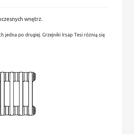
Irsap
Tesi
woczesnych wnętrz.
2
-
edna po drugiej. Grzejniki Irsap Tesi różnią się
wys.
2000,
szer.
855,
moc
2641