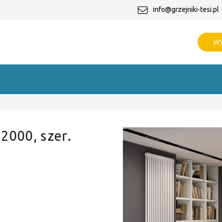
info@grzejniki-tesi.pl
WY
 2000, szer.