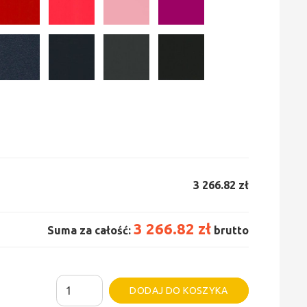
3 266.82 zł
3 266.82 zł
Suma za całość:
brutto
ilość
Alternative:
DODAJ DO KOSZYKA
Grzejnik