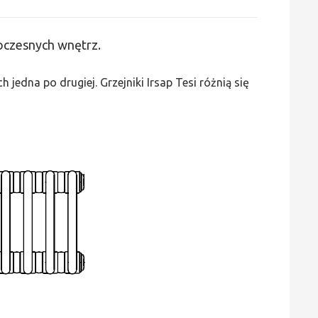
Irsap
Tesi
woczesnych wnętrz.
2
-
edna po drugiej. Grzejniki Irsap Tesi różnią się
wys.
2000,
szer.
90,
moc
278