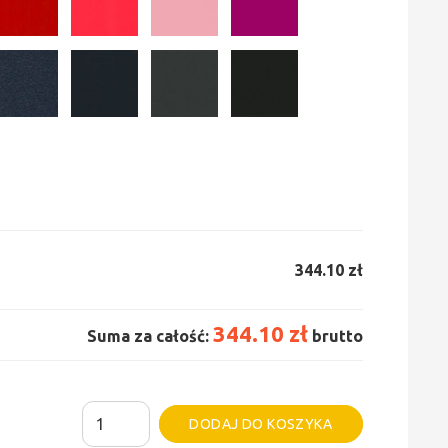
344.10 zł
344.10 zł
Suma za całość:
brutto
ilość
Alternative:
DODAJ DO KOSZYKA
Grzejnik