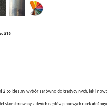
oc 516
si
2
to idealny wybór zarówno do tradycyjnych, jak i no
odel skonstruowany z dwóch rzędów pionowych rurek ułożonych j