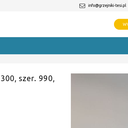
info@grzejniki-tesi.pl
WY
 300, szer. 990,