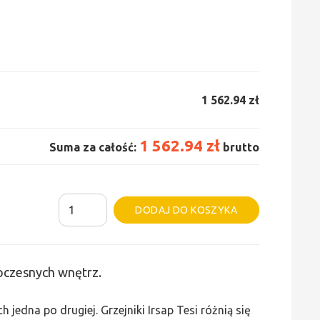
1 562.94 zł
1 562.94 zł
Suma za całość:
brutto
ilość
Alternative:
DODAJ DO KOSZYKA
Grzejnik
Irsap
Tesi
woczesnych wnętrz.
2
-
edna po drugiej. Grzejniki Irsap Tesi różnią się