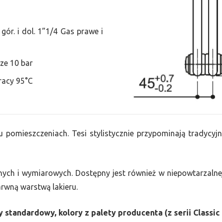
ór. i dol. 1”1/4 Gas prawe i
ze 10 bar
racy 95°C
u pomieszczeniach. Tesi stylistycznie przypominają tradycyjn
nych i wymiarowych. Dostępny jest również w niepowtarzalnej
barwną warstwą lakieru.
 standardowy, kolory z palety producenta (z serii Classic 