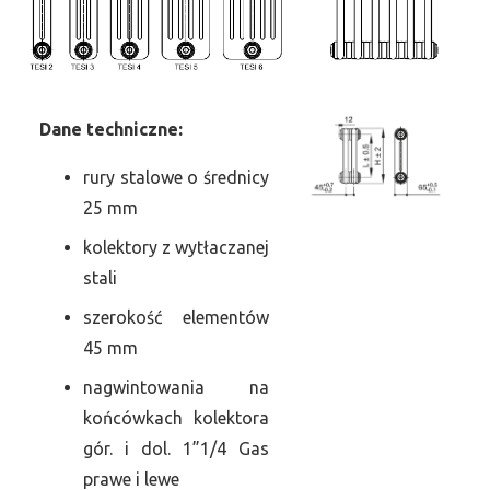
Dane
t
echniczne:
rury stalowe o średnicy
25 mm
kolektory z wytłaczanej
stali
szerokość elementów
45 mm
nagwintowania na
końcówkach kolektora
gór. i dol. 1”1/4 Gas
prawe i lewe