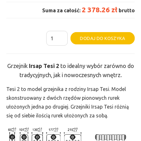
2 378.26 zł
Suma za całość:
brutto
ilość
Al
DODAJ DO KOSZYKA
Grzejnik
Irsap
Tesi
Grzejnik
Irsap Tesi
2
to idealny wybór zarówno do
2
tradycyjnych, jak i nowoczesnych wnętrz.
-
wys.
Tesi 2 to model grzejnika z rodziny Irsap Tesi. Model
565,
skonstruowany z dwóch rzędów pionowych rurek
szer.
ułożonych jedna po drugiej. Grzejniki Irsap Tesi różnią
1440,
się od siebie ilością rurek ułożonych za sobą.
moc
1308