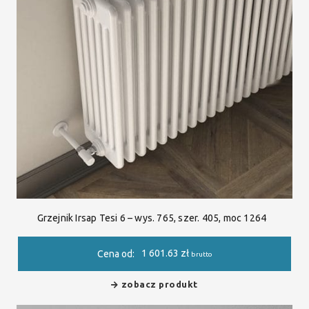
Grzejnik Irsap Tesi 6 – wys. 765, szer. 405, moc 1264
1 601.63
zł
Cena od:
brutto
zobacz produkt