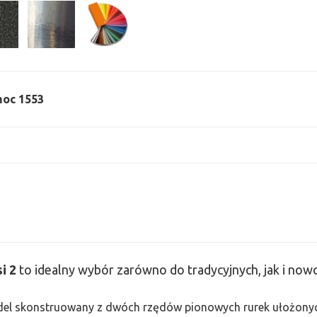
 moc 1553
si
2
to idealny wybór zarówno do tradycyjnych, jak i no
odel skonstruowany z dwóch rzędów pionowych rurek ułożonych j