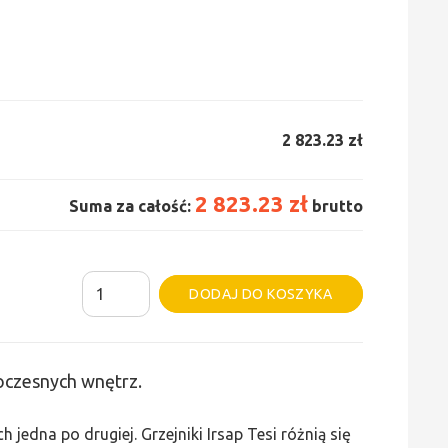
2 823.23 zł
2 823.23 zł
Suma za całość:
brutto
ilość
Alternative:
DODAJ DO KOSZYKA
Grzejnik
Irsap
Tesi
woczesnych wnętrz.
2
-
edna po drugiej. Grzejniki Irsap Tesi różnią się