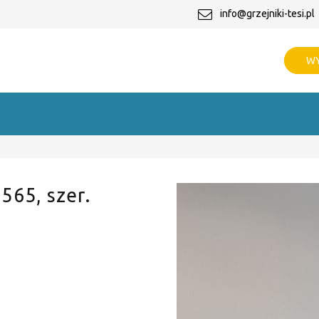
info@grzejniki-tesi.pl
WY
 565, szer.