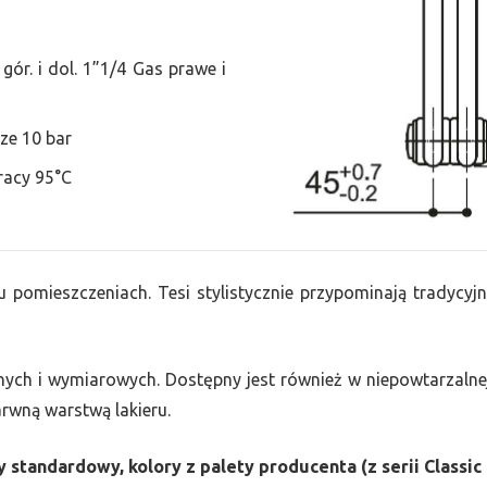
ór. i dol. 1”1/4 Gas prawe i
ze 10 bar
racy 95°C
u pomieszczeniach. Tesi stylistycznie przypominają tradycyjn
nych i wymiarowych. Dostępny jest również w niepowtarzalnej
barwną warstwą lakieru.
 standardowy, kolory z palety producenta (z serii Classic 