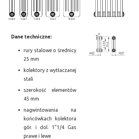
Dane
t
echniczne:
rury stalowe o średnicy
25 mm
kolektory z wytłaczanej
stali
szerokość elementów
45 mm
nagwintowania na
końcówkach kolektora
gór. i dol. 1”1/4 Gas
prawe i lewe