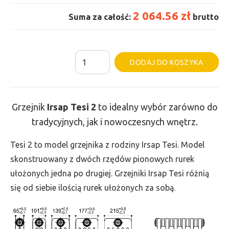
2 064.56 zł
Suma za całość:
brutto
ilość
Al
DODAJ DO KOSZYKA
Grzejnik
Irsap
Tesi
Grzejnik
Irsap Tesi
2
to idealny wybór zarówno do
2
tradycyjnych, jak i nowoczesnych wnętrz.
-
wys.
Tesi 2 to model grzejnika z rodziny Irsap Tesi. Model
600,
skonstruowany z dwóch rzędów pionowych rurek
szer.
ułożonych jedna po drugiej. Grzejniki Irsap Tesi różnią
1215,
się od siebie ilością rurek ułożonych za sobą.
moc
1165