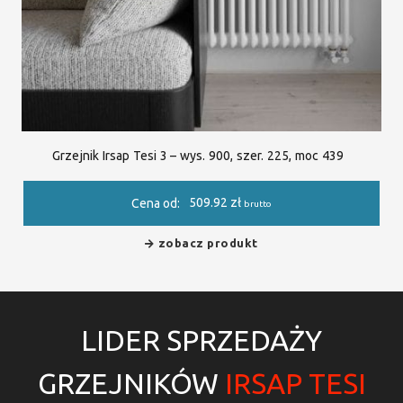
Grzejnik Irsap Tesi 3 – wys. 900, szer. 225, moc 439
509.92
zł
Cena od:
brutto
zobacz produkt
LIDER SPRZEDAŻY
GRZEJNIKÓW
IRSAP TESI