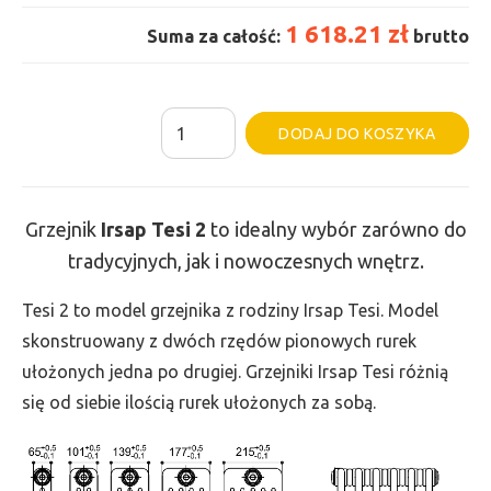
1 618.21 zł
Suma za całość:
brutto
ilość
Al
DODAJ DO KOSZYKA
Grzejnik
Irsap
Tesi
Grzejnik
Irsap Tesi
2
to idealny wybór zarówno do
2
tradycyjnych, jak i nowoczesnych wnętrz.
-
wys.
Tesi 2 to model grzejnika z rodziny Irsap Tesi. Model
750,
skonstruowany z dwóch rzędów pionowych rurek
szer.
ułożonych jedna po drugiej. Grzejniki Irsap Tesi różnią
855,
się od siebie ilością rurek ułożonych za sobą.
moc
1005