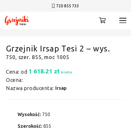
720 855 733
Grzejnik Irsap Tesi 2 – wys.
750, szer. 855, moc 1005
1 618.21
zł
Cena: od
brutto
Ocena:
Nazwa producenta:
Irsap
Wysokość:
750
Szerokość:
855