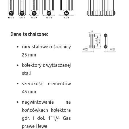
Dane
t
echniczne:
rury stalowe o średnicy
25 mm
kolektory z wytłaczanej
stali
szerokość elementów
45 mm
nagwintowania na
końcówkach kolektora
gór. i dol. 1”1/4 Gas
prawe i lewe