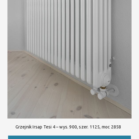
Grzejnik Irsap Tesi 4 – wys. 900, szer. 1125, moc 2858