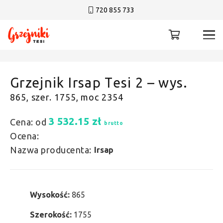
720 855 733
Grzejnik Irsap Tesi 2 – wys.
865, szer. 1755, moc 2354
3 532.15
zł
Cena: od
brutto
Ocena:
Nazwa producenta:
Irsap
Wysokość:
865
Szerokość:
1755