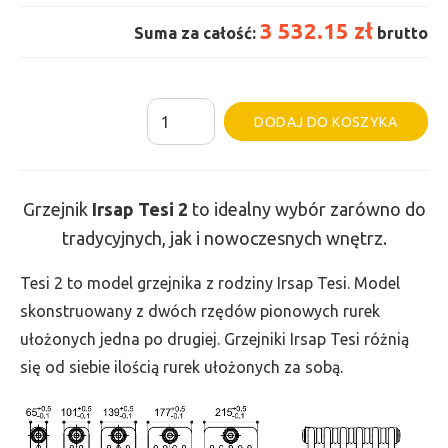
3 532.15 zł
Suma za całość:
brutto
ilość
Al
DODAJ DO KOSZYKA
Grzejnik
Irsap
Tesi
Grzejnik
Irsap Tesi
2
to idealny wybór zarówno do
2
tradycyjnych, jak i nowoczesnych wnętrz.
-
wys.
Tesi 2 to model grzejnika z rodziny Irsap Tesi. Model
865,
skonstruowany z dwóch rzędów pionowych rurek
szer.
ułożonych jedna po drugiej. Grzejniki Irsap Tesi różnią
1755,
się od siebie ilością rurek ułożonych za sobą.
moc
2354