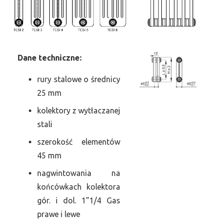
Dane
t
echniczne:
rury stalowe o średnicy
25 mm
kolektory z wytłaczanej
stali
szerokość elementów
45 mm
nagwintowania na
końcówkach kolektora
gór. i dol. 1”1/4 Gas
prawe i lewe