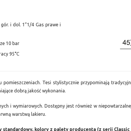
ór. i dol. 1”1/4 Gas prawe i
ze 10 bar
racy 95°C
u pomieszczeniach. Tesi stylistycznie przypominają tradycyjn
ające dobrą jakość wykonania.
nych i wymiarowych. Dostępny jest również w niepowtarzalnej
barwną warstwą lakieru.
 standardowy, kolory z palety producenta (z serii Classic 