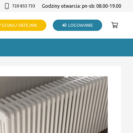
Godziny otwarcia: pn-sb: 08.00-19.00
720 855 733
SZUKAJ GRZEJNIK
LOGOWANIE