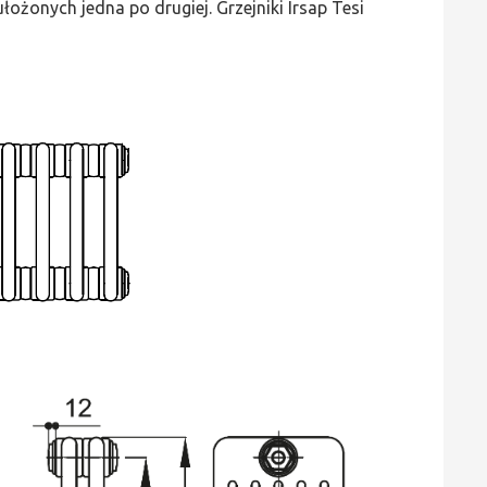
ożonych jedna po drugiej. Grzejniki Irsap Tesi
wys.
685,
szer.
90,
moc
254