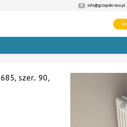
info@grzejniki-tesi.pl
WY
 685, szer. 90,