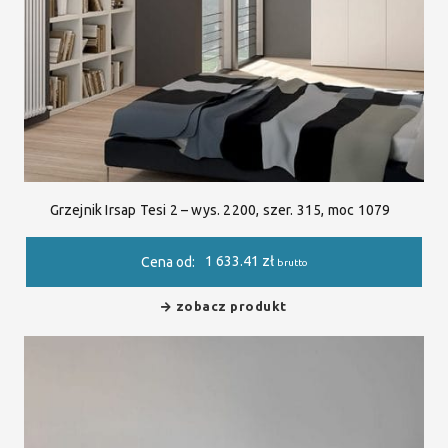
Grzejnik Irsap Tesi 2 – wys. 2200, szer. 315, moc 1079
1 633.41
zł
Cena od:
brutto
zobacz produkt