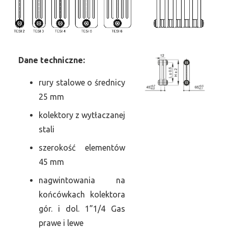
Dane
t
echniczne:
rury stalowe o średnicy
25 mm
kolektory z wytłaczanej
stali
szerokość elementów
45 mm
nagwintowania na
końcówkach kolektora
gór. i dol. 1”1/4 Gas
prawe i lewe