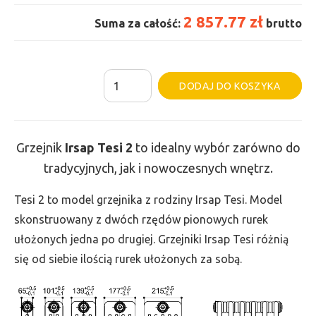
2 857.77 zł
Suma za całość:
brutto
ilość
Al
DODAJ DO KOSZYKA
Grzejnik
Irsap
Tesi
Grzejnik
Irsap Tesi
2
to idealny wybór zarówno do
2
tradycyjnych, jak i nowoczesnych wnętrz.
-
wys.
Tesi 2 to model grzejnika z rodziny Irsap Tesi. Model
885,
skonstruowany z dwóch rzędów pionowych rurek
szer.
ułożonych jedna po drugiej. Grzejniki Irsap Tesi różnią
1395,
się od siebie ilością rurek ułożonych za sobą.
moc
1912