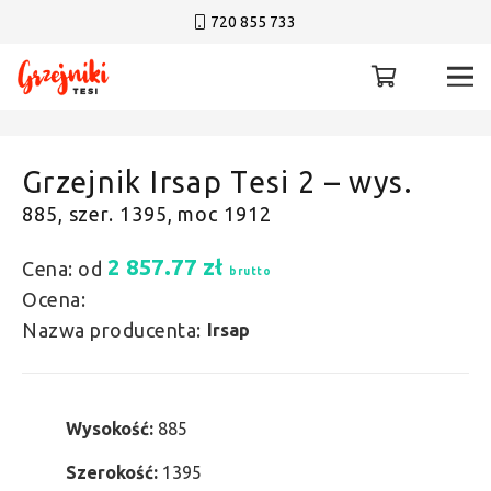
720 855 733
Grzejnik Irsap Tesi 2 – wys.
885, szer. 1395, moc 1912
2 857.77
zł
Cena: od
brutto
Ocena:
Nazwa producenta:
Irsap
Wysokość:
885
Szerokość:
1395