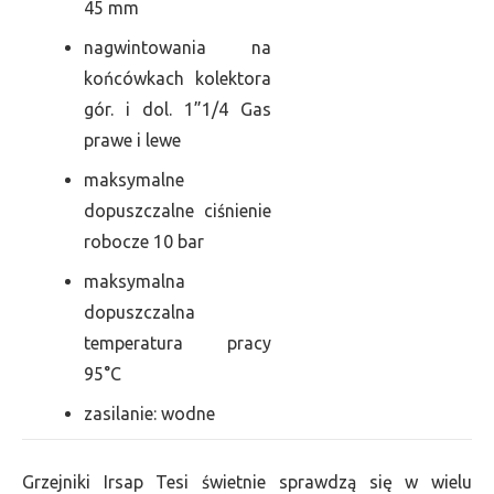
45 mm
nagwintowania na
końcówkach kolektora
gór. i dol. 1”1/4 Gas
prawe i lewe
maksymalne
dopuszczalne ciśnienie
robocze 10 bar
maksymalna
dopuszczalna
temperatura pracy
95°C
zasilanie: wodne
Grzejniki Irsap Tesi świetnie sprawdzą się w wielu