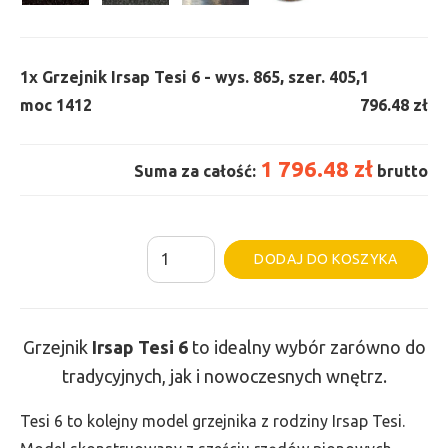
1x
Grzejnik Irsap Tesi 6 - wys. 865, szer. 405,
1
moc 1412
796.48 zł
1 796.48 zł
Suma za całość:
brutto
ilość
Al
DODAJ DO KOSZYKA
Grzejnik
Irsap
Tesi
Grzejnik
Irsap Tesi
6
to idealny wybór zarówno do
6
tradycyjnych, jak i nowoczesnych wnętrz.
-
wys.
Tesi 6 to kolejny model grzejnika z rodziny Irsap Tesi.
865,