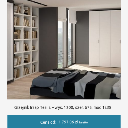
Grzejnik Irsap Tesi 2 – wys. 1200, szer. 675, moc 1238
1 797.86
zł
Cena od:
brutto