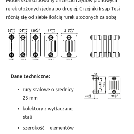
Model skonstruowany z sześciu rzędów pionowych
szer.
rurek ułożonych jedna po drugiej. Grzejniki Irsap Tesi
405,
różnią się od siebie ilością rurek ułożonych za sobą.
moc
1412
Dane
t
echniczne:
rury stalowe o średnicy
25 mm
kolektory z wytłaczanej
stali
szerokość elementów