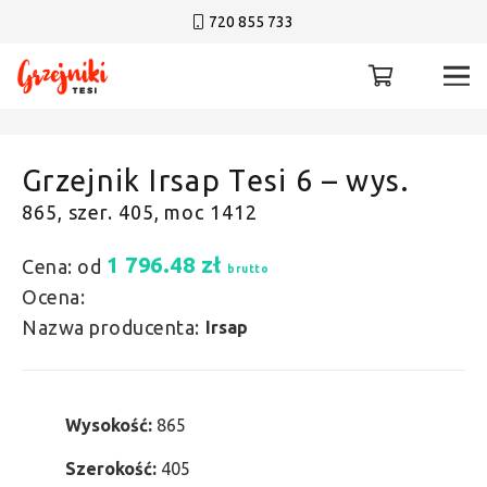
720 855 733
Grzejnik Irsap Tesi 6 – wys.
865, szer. 405, moc 1412
1 796.48
zł
Cena: od
brutto
Ocena:
Nazwa producenta:
Irsap
Wysokość:
865
Szerokość:
405