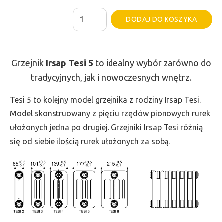
ilość
Al
DODAJ DO KOSZYKA
Grzejnik
Irsap
Tesi
Grzejnik
Irsap Tesi
5
to idealny wybór zarówno do
5
tradycyjnych, jak i nowoczesnych wnętrz.
-
wys.
Tesi 5 to kolejny model grzejnika z rodziny Irsap Tesi.
865,
Model skonstruowany z pięciu rzędów pionowych rurek
szer.
ułożonych jedna po drugiej. Grzejniki Irsap Tesi różnią
90,
się od siebie ilością rurek ułożonych za sobą.
moc
267