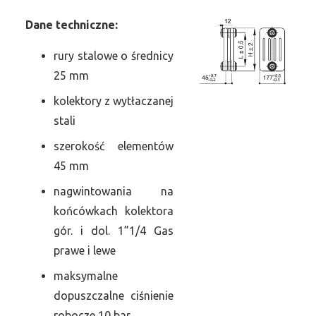
Dane
t
echniczne:
rury stalowe o średnicy
25 mm
kolektory z wytłaczanej
stali
szerokość elementów
45 mm
nagwintowania na
końcówkach kolektora
gór. i dol. 1”1/4 Gas
prawe i lewe
maksymalne
dopuszczalne ciśnienie
robocze 10 bar