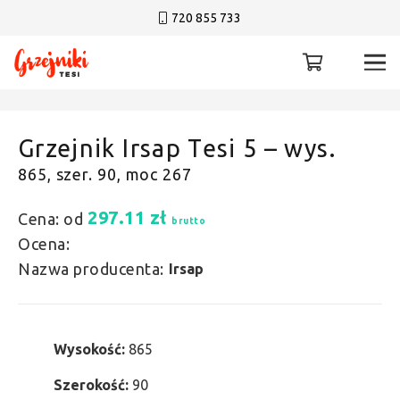
720 855 733
Grzejnik Irsap Tesi 5 – wys.
865, szer. 90, moc 267
297.11
zł
Cena: od
brutto
Ocena:
Nazwa producenta:
Irsap
Wysokość:
865
Szerokość:
90