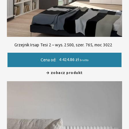
Grzejnik Irsap Tesi 2 – wys. 2500, szer. 765, moc 3022
4 424.86
zł
Cena od:
brutto
zobacz produkt