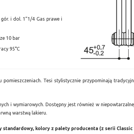
ór. i dol. 1”1/4 Gas prawe i
ze 10 bar
racy 95°C
u pomieszczeniach. Tesi stylistycznie przypominają tradycyjn
nych i wymiarowych. Dostępny jest również w niepowtarzalnej
barwną warstwą lakieru.
 standardowy, kolory z palety producenta (z serii Classic 