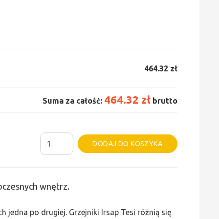
464.32 zł
464.32 zł
Suma za całość:
brutto
ilość
Alternative:
DODAJ DO KOSZYKA
Grzejnik
Irsap
Tesi
woczesnych wnętrz.
2
-
edna po drugiej. Grzejniki Irsap Tesi różnią się