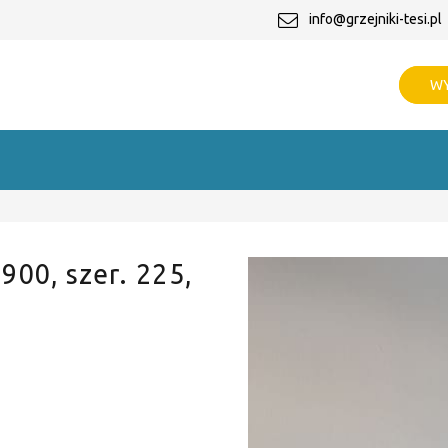
info@grzejniki-tesi.pl
WY
 900, szer. 225,