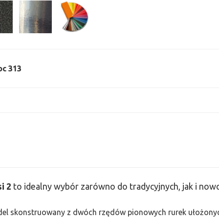
oc 313
si
2
to idealny wybór zarówno do tradycyjnych, jak i no
odel skonstruowany z dwóch rzędów pionowych rurek ułożonych j