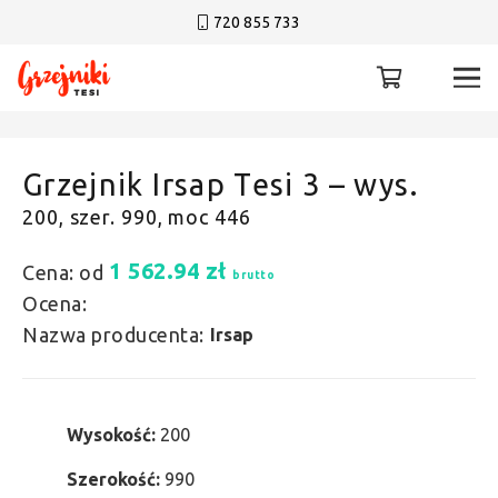
720 855 733
Grzejnik Irsap Tesi 3 – wys.
200, szer. 990, moc 446
1 562.94
zł
Cena: od
brutto
Ocena:
Nazwa producenta:
Irsap
Wysokość:
200
Szerokość:
990