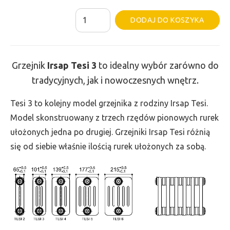
ilość
Al
DODAJ DO KOSZYKA
Grzejnik
Irsap
Tesi
Grzejnik
Irsap Tesi
3
to idealny wybór zarówno do
3
tradycyjnych, jak i nowoczesnych wnętrz.
-
wys.
Tesi 3 to kolejny model grzejnika z rodziny Irsap Tesi.
200,
Model skonstruowany z trzech rzędów pionowych rurek
szer.
ułożonych jedna po drugiej. Grzejniki Irsap Tesi różnią
990,
się od siebie właśnie ilością rurek ułożonych za sobą.
moc
446