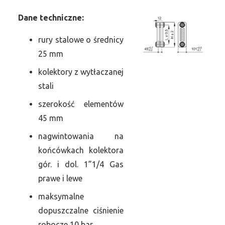
Dane
t
echniczne:
rury stalowe o średnicy
25 mm
kolektory z wytłaczanej
stali
szerokość elementów
45 mm
nagwintowania na
końcówkach kolektora
gór. i dol. 1”1/4 Gas
prawe i lewe
maksymalne
dopuszczalne ciśnienie
robocze 10 bar