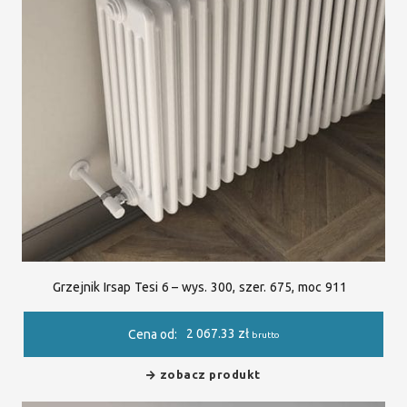
Grzejnik Irsap Tesi 6 – wys. 300, szer. 675, moc 911
2 067.33
zł
Cena od:
brutto
zobacz produkt