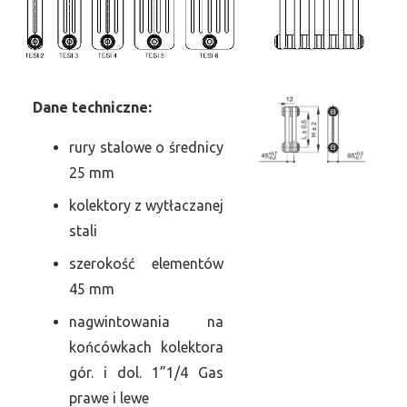
Dane
t
echniczne:
rury stalowe o średnicy
25 mm
kolektory z wytłaczanej
stali
szerokość elementów
45 mm
nagwintowania na
końcówkach kolektora
gór. i dol. 1”1/4 Gas
prawe i lewe