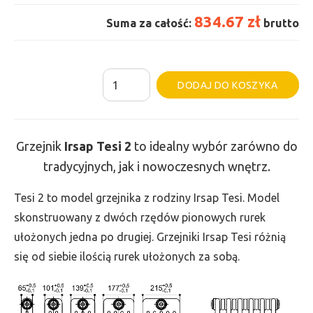
834.67 zł
Suma za całość:
brutto
ilość
Al
DODAJ DO KOSZYKA
Grzejnik
Irsap
Tesi
Grzejnik
Irsap Tesi
2
to idealny wybór zarówno do
2
tradycyjnych, jak i nowoczesnych wnętrz.
-
wys.
Tesi 2 to model grzejnika z rodziny Irsap Tesi. Model
900,
skonstruowany z dwóch rzędów pionowych rurek
szer.
ułożonych jedna po drugiej. Grzejniki Irsap Tesi różnią
405,
się od siebie ilością rurek ułożonych za sobą.
moc
564