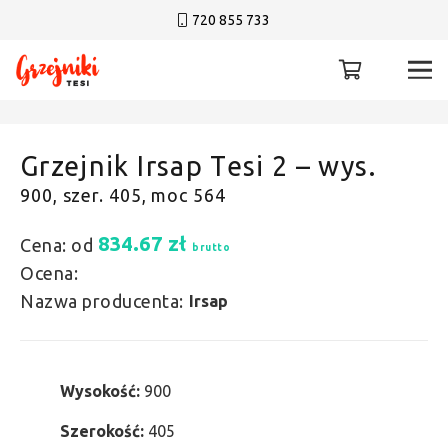
720 855 733
Grzejnik Irsap Tesi 2 – wys.
900, szer. 405, moc 564
834.67
zł
Cena: od
brutto
Ocena:
Nazwa producenta:
Irsap
Wysokość:
900
Szerokość:
405