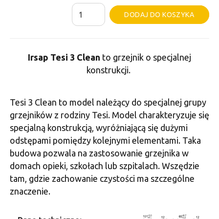
ilość
Al
DODAJ DO KOSZYKA
Grzejnik
Irsap
Tesi
Irsap Tesi 3 Clean
to grzejnik o specjalnej
3
konstrukcji.
Clean
-
Tesi 3 Clean to model należący do specjalnej grupy
1
grzejników z rodziny Tesi. Model charakteryzuje się
Żeberko,
specjalną konstrukcją, wyróżniającą się dużymi
Wysokość
odstępami pomiędzy kolejnymi elementami. Taka
500
budowa pozwala na zastosowanie grzejnika w
domach opieki, szkołach lub szpitalach. Wszędzie
tam, gdzie zachowanie czystości ma szczególne
znaczenie.